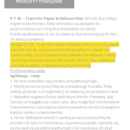
PRODUKTY POWIĄZANE
P.T.M. - Transfer Paper & Release Film
10-Pack (bez kleju).
Papier transferowy i folia ochronna są używane do
przenoszenia ran i innych prostetyków na skórę.
Każde opakowanie (S, M i L) zawiera 10 przezroczystych folii i
10 arkuszy papieru.
Uwaga! P.T.M. - Transfer Paper & Release Film to czysty papier
transferowy do zastosowań profesjonalnych. Papier nie
zawiera kleju. Do przyklejenia prostetyku lub tatuażu należy
użyć kleju na bazie wodno-akrylowej. Wybór kleju zależy od
potrzeb projektu i indywidualnych preferencji.
Profesjonalna rada:
Aplikacja - rany:
1. W razie potrzeby użyj środka antyadhezyjnego.
2. Wytnij przezroczystą folię do pożądanego kształtu. Folię
należy przyciąć o co najmniej 2 cm większą niż pożądana rana.
3. Wypełnij negatyw formy wybranym Bondo. Pamiętaj, aby
zacząć od najgłębszej części rany, aby mogła być uformowana
równomiernie i bez pęcherzyków powietrza. Rozłóż krawędzie
bardzo cienko i równomiernie.
4. Teraz delikatnie umieść i naciśnij przezroczystą folię do
przodu i do tyłu na formularzu za pomocą łopatki. Upewnij się,
że nie tworzą się żadne pęcherzyki i nie naciskasz ich zbyt