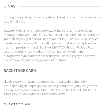
O NAS
Profesjonalny sklep dla wizażystów, charakteryzatorów i miłośników
sztuki makijażu.
Otwarty w 2013 roku, jako pierwszy w Europie Centralnej sklep
firmowy marki MAKE UP FOR EVER. Dzisiaj to jedyne miejsce w Polsce,
gdzie dostępny jest szeroki asortyment MAKE UP FOR EVER i innych
marek przeznaczonych do użytku profesjonalnego. Znajdziesz u
nas m.in produkty marek BenNye, MYKITCO, Ripper FX, MaqPro,
Viseart, Allied FX czy Maekup, których jesteśmy jedynym,
autoryzowanym punktem sprzedaży w Polsce. Przy tym fachowe
doradztwo, wsparcie i wyjątkowa atmosfera.
BACKSTAGE CARD
Ekskluzywny program rabatowy skierowany do odbiorców
profesjonalnych. Zapisując się do programu oferujemy stały rabat
na cały asortyment marek MAKE UP FOR EVER, BEN NYE, MYKITCO,
RIPPER FX, RCMA MAKEUP i TATTOOED NOW!.
DLACZEGO MY