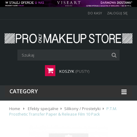
DO KASY
ZALOGUJ SIĘ
KOSZYK
(PUSTY)
CATEGORY
Home
Efekty specjalne
Silikony / Prostetyki
P.T.M.
Prosthetic Transfer Paper & Release Film 10 Pack