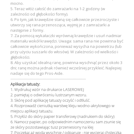
mocno.
5. Teraz włóż całość do zamrażarki na 1-2 godziny (w
zależności od głębokości formy).
6. Po tym, jak krawędzie staną się całkowicie przezroczyste i
utworzy się rana przenosząca, wyjmij je z zamrażarki a
następnie z formy.
7. Za pomocą wykałaczki wyrównaj krawędzie i usuń nadmiar
materiału wokół krawędzi. Uwaga: sama rana nie powinna być
całkowicie wykończona, ponieważ wysycha na powietrzu (lub
przy użyciu suszarki do włosów). W zależności od wielkości i
głębokości.
8. Aby uzyskać idealną ranę, powinna wyschnąć przez około 3
dni; ranę można jednak również wcześniej przykleić. Najlepiej
nadaje się do tego Pros-Aide.
---------------------------------------------------------------
Aplikacja tatuaży:
1. Wydrukuj wzór na drukarce LASEROWEJ
2. pamiętaj o odwróceniu lustrzanym wzoru.
3. Skórę pod aplikację tatuaży oczyść i odtłuść.
4. Rozprowadź cieniutką warstwę kleju wodno-akrylowego w
miejscu aplikacji tatuażu.
5. Przyłóż do skóry papier transferowy (nadrukiem do skóry)
6. Namocz papier, po odpowiednim namoczeniu sam zsunie się
ze skóry pozostawiając tusz przeniesiony na klej
7. Poczekaj aż woda wyschnie / odparuje - nie wycieraj chsteczką