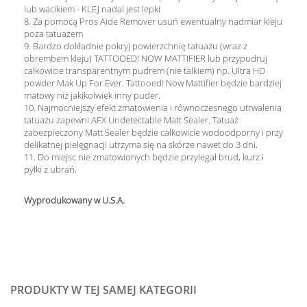
lub wacikiem - KLEJ nadal jest lepki
8. Za pomocą Pros Aide Remover usuń ewentualny nadmiar kleju
poza tatuażem
9. Bardzo dokładnie pokryj powierzchnię tatuażu (wraz z
obrembem kleju) TATTOOED! NOW MATTIFIER lub przypudruj
całkowicie transparentnym pudrem (nie talkiem) np. Ultra HD
powder Mak Up For Ever. Tattooed! Now Mattifier będzie bardziej
matowy niż jakikolwiek inny puder.
10. Najmocniejszy efekt zmatowienia i równoczesnego utrwalenia
tatuażu zapewni AFX Undetectable Matt Sealer. Tatuaż
zabezpieczony Matt Sealer będzie całkowicie wodoodporny i przy
delikatnej pielęgnacji utrzyma się na skórze nawet do 3 dni.
11. Do miejsc nie zmatowionych będzie przylegał brud, kurz i
pyłki z ubrań.
Wyprodukowany w U.S.A.
PRODUKTY W TEJ SAMEJ KATEGORII