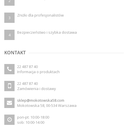
2
Zniżki dla profesjonalistów
3
Bezpieczeństwo i szybka dostawa
4
KONTAKT
22 487 87 40
Informacja o produktach
22 487 87 40
Zamówienia i dostawy
sklep@mokotowska58.com
Mokotowska 58, 00-534 Warszawa
pon-pt: 10:00-18:00
sob: 10:00-14:00