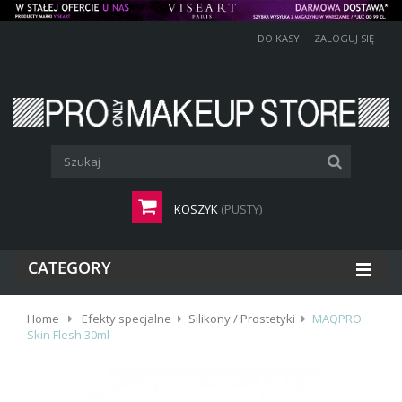
DO KASY
ZALOGUJ SIĘ
KOSZYK
(PUSTY)
CATEGORY
Home
Efekty specjalne
Silikony / Prostetyki
MAQPRO
Skin Flesh 30ml