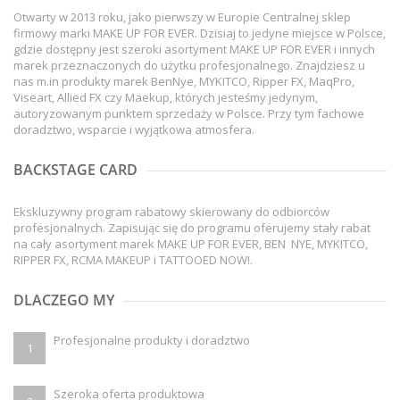
Otwarty w 2013 roku, jako pierwszy w Europie Centralnej sklep
firmowy marki MAKE UP FOR EVER. Dzisiaj to jedyne miejsce w Polsce,
gdzie dostępny jest szeroki asortyment MAKE UP FOR EVER i innych
marek przeznaczonych do użytku profesjonalnego. Znajdziesz u
nas m.in produkty marek BenNye, MYKITCO, Ripper FX, MaqPro,
Viseart, Allied FX czy Maekup, których jesteśmy jedynym,
autoryzowanym punktem sprzedaży w Polsce. Przy tym fachowe
doradztwo, wsparcie i wyjątkowa atmosfera.
BACKSTAGE CARD
Ekskluzywny program rabatowy skierowany do odbiorców
profesjonalnych. Zapisując się do programu oferujemy stały rabat
na cały asortyment marek MAKE UP FOR EVER, BEN NYE, MYKITCO,
RIPPER FX, RCMA MAKEUP i TATTOOED NOW!.
DLACZEGO MY
Profesjonalne produkty i doradztwo
1
Szeroka oferta produktowa