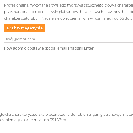
Profesjonalna, wykonana z trwałego tworzywa sztucznego główka charakte
przeznaczona do robienia łysin glatzanowych, latexowych oraz innych na
charakteryzatorskich. Nadaje się do robienia łysin w rozmiarach od 55 do 
Brak w magazynie
Powiadom o dostawie (podaj email i naciśnij Enter)
łówka charakteryzatorska przeznaczona do robienia łysin glatzanowych, lat
 robienia łysin w rozmiarach 55 i 57cm.