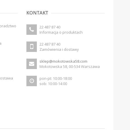
KONTAKT
doradztwo
22 487 87 40
Informacja o produktach
a
22 487 87 40
Zamówienia i dostawy
sklep@mokotowska58.com
Mokotowska 58, 00-534 Warszawa
dostawa
pon-pt: 10:00-18:00
sob: 10:00-14:00