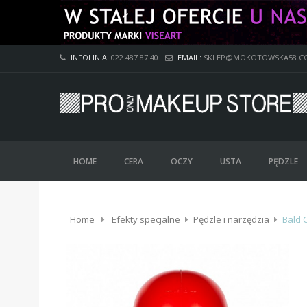
INFOLINIA:
022 487 87 40
EMAIL:
SKLEP@MOKOTOWSKA58.C
HOME
CERA
OCZY
USTA
PĘDZLE
Home
Efekty specjalne
Pędzle i narzędzia
Bald 