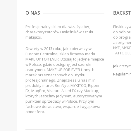
O NAS
BACKST
Profesjonalny sklep dla wizażystów,
Ekskluzy
charakteryzatorów i miłośników sztuki
do odbior
makijażu.
do progra
asortyme
NYE, MYKI
Otwarty w 2013 roku, jako pierwszy w
TATTOOED
Europie Centralnej sklep firmowy marki
MAKE UP FOR EVER. Dzisiaj to jedyne miejsce
w Polsce, gdzie dostępny jest szeroki
Jak otrzy
asortyment MAKE UP FOR EVER i innych
Regulamin
marek przeznaczonych do użytku
profesjonalnego. Znajdziesz u nas m.in
produkty marek BenNye, MYKITCO, Ripper
FX, MaqPro, Viseart, Allied FX czy Maekup,
których jesteśmy jedynym, autoryzowanym
punktem sprzedaży w Polsce. Przy tym
fachowe doradztwo, wsparcie i wyjątkowa
atmosfera.