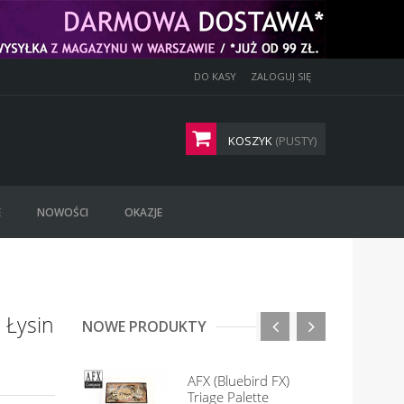
DO KASY
ZALOGUJ SIĘ
KOSZYK
(PUSTY)
E
NOWOŚCI
OKAZJE
 Łysin
NOWE PRODUKTY
AFX (Bluebird FX)
Triage Palette