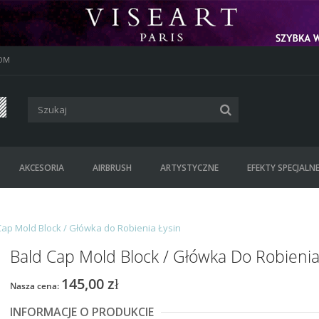
OM
AKCESORIA
AIRBRUSH
ARTYSTYCZNE
EFEKTY SPECJALN
Cap Mold Block / Główka do Robienia Łysin
Bald Cap Mold Block / Główka Do Robienia
145,00 zł
Nasza cena:
INFORMACJE O PRODUKCIE