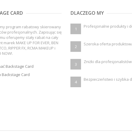
AGE CARD
DLACZEGO MY
Profesjonalne produkty i 
wny program rabatowy skierowany
1
ców profesjonalnych. Zapisując się
mu oferujemy stały rabat na cały
nt marek MAKE UP FOR EVER, BEN
Szeroka oferta produktow
2
TCO, RIPPER FX, RCMA MAKEUP i
 NOW!.
Zniżki dla profesjonalistów
3
mać Backstage Card
 Backstage Card
Bezpieczeństwo i szybka 
4