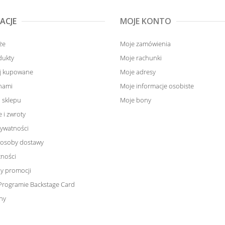
ACJE
MOJE KONTO
że
Moje zamówienia
dukty
Moje rachunki
ej kupowane
Moje adresy
 nami
Moje informacje osobiste
 sklepu
Moje bony
 i zwroty
rywatności
sposoby dostawy
tności
y promocji
Programie Backstage Card
ny