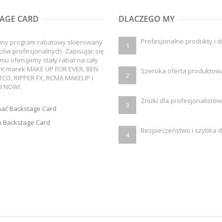
AGE CARD
DLACZEGO MY
Profesjonalne produkty i 
wny program rabatowy skierowany
1
ców profesjonalnych. Zapisując się
mu oferujemy stały rabat na cały
nt marek MAKE UP FOR EVER, BEN
Szeroka oferta produktow
2
TCO, RIPPER FX, RCMA MAKEUP i
 NOW!.
Zniżki dla profesjonalistów
3
mać Backstage Card
 Backstage Card
Bezpieczeństwo i szybka 
4