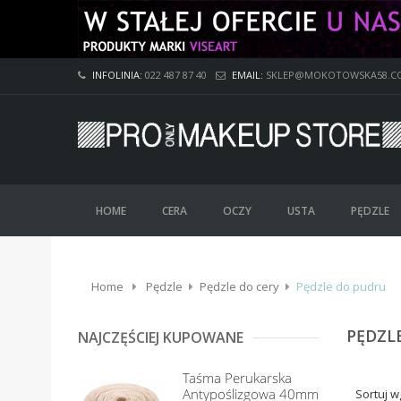
INFOLINIA:
022 487 87 40
EMAIL:
SKLEP@MOKOTOWSKA58.C
HOME
CERA
OCZY
USTA
PĘDZLE
Home
Pędzle
Pędzle do cery
Pędzle do pudru
PĘDZL
NAJCZĘŚCIEJ KUPOWANE
Taśma Perukarska
Antypoślizgowa 40mm
Sortuj w