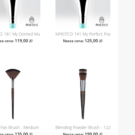
O 181 My Domed Multi
MYKITCO 141 My Perfect Powder
119,00 zł
125,00 zł
za cena:
Nasza cena:
.
Fan Brush - Medium - 120 (Make Up...
Blending Powder Brush - 122 (Make Up For
135,00 zł
199,00 zł
za cena:
Nasza cena: