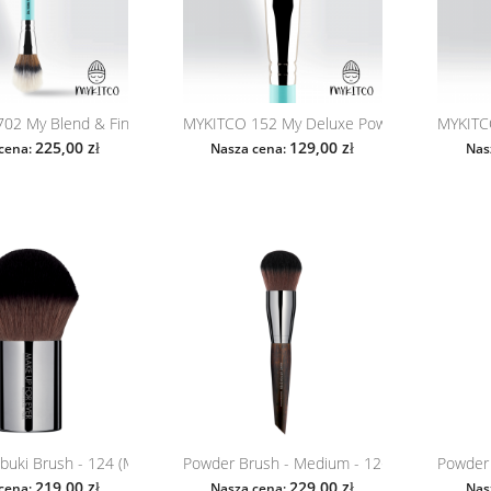
02 My Blend & Finish - My Skin Twins
MYKITCO 152 My Deluxe Powder
MYKITC
225,00 zł
129,00 zł
cena:
Nasza cena:
Nas
buki Brush - 124 (Make Up For Ever)
Powder Brush - Medium - 126 (Make Up For..
Powder 
219,00 zł
229,00 zł
cena:
Nasza cena:
Nas