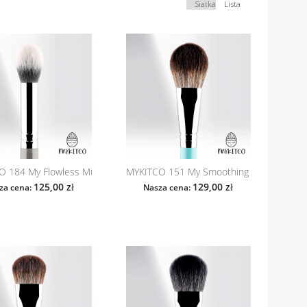
Siatka
Lista
 184 My Flowless Multi
MYKITCO 151 My Smoothing Powder
125,00 zł
129,00 zł
za cena:
Nasza cena: