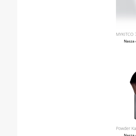
MYKITCO 7
Nasza 
Powder Ka
Nasza 