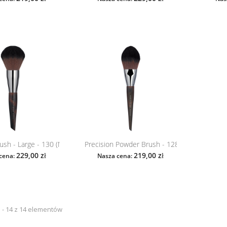
sh - Large - 130 (Make Up For Ever)
Precision Powder Brush - 128 (Make Up For..
229,00 zł
219,00 zł
cena:
Nasza cena:
 - 14 z 14 elementów