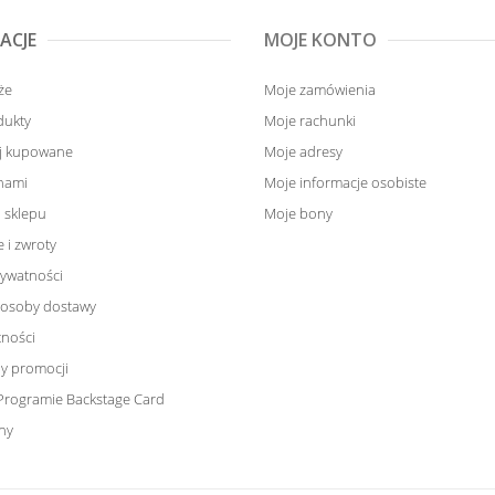
ACJE
MOJE KONTO
że
Moje zamówienia
dukty
Moje rachunki
ej kupowane
Moje adresy
 nami
Moje informacje osobiste
 sklepu
Moje bony
 i zwroty
rywatności
sposoby dostawy
tności
y promocji
Programie Backstage Card
ny