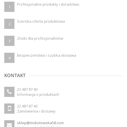
Profesjonalne produkty i doradztwo
1
Szeroka oferta produktowa
2
Zniżki dla profesjonalistów
3
Bezpieczeństwo i szybka dostawa
4
KONTAKT
22 487 87 40
Informacja o produktach
22 487 87 40
Zamówienia i dostawy
sklep@mokotowska58.com