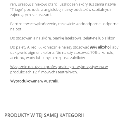
ran, urazów, siniaków, otarć i uszkodzeń skóry. Już sama nazwa
"Triage" pochodzi z angielskiej nazwy oddziałów szpitalnych
zajmujących się urazami.
Bardzo trwałe wykończenie, całkowicie wodoodporne i odporne
na pot.
Do stosowania na skórę, piankę lateksową, żelatynę lub silikon.
Do palety Allied FX koniecznie należy stosować
99% alkohol
, aby
uaktywnić pigment koloru. Nie należy stosować 70% alkoholu,
acetonu, wody lub innych rozpuszczalników.
Wyłącznie do użytku profesjonalnego - wykorzystywana w
produkcjach TV, filmowych i teatralnych.
Wyprodukowana w Australii.
PRODUKTY W TEJ SAMEJ KATEGORII