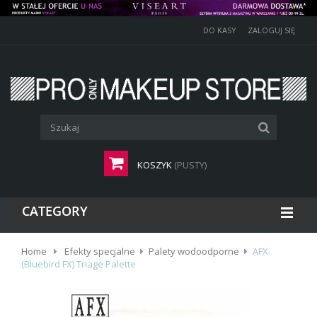
DO KASY
ZALOGUJ SIĘ
KOSZYK
(PUSTY)
CATEGORY
Home
Efekty specjalne
Palety wodoodporne
AFX
(Bluebird FX) Triage Palette