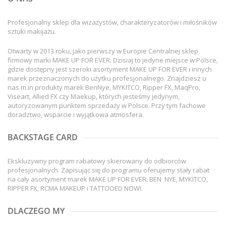
Profesjonalny sklep dla wizażystów, charakteryzatorów i miłośników
sztuki makijażu.
Otwarty w 2013 roku, jako pierwszy w Europie Centralnej sklep
firmowy marki MAKE UP FOR EVER. Dzisiaj to jedyne miejsce w Polsce,
gdzie dostępny jest szeroki asortyment MAKE UP FOR EVER i innych
marek przeznaczonych do użytku profesjonalnego. Znajdziesz u
nas m.in produkty marek BenNye, MYKITCO, Ripper FX, MaqPro,
Viseart, Allied FX czy Maekup, których jesteśmy jedynym,
autoryzowanym punktem sprzedaży w Polsce. Przy tym fachowe
doradztwo, wsparcie i wyjątkowa atmosfera.
BACKSTAGE CARD
Ekskluzywny program rabatowy skierowany do odbiorców
profesjonalnych. Zapisując się do programu oferujemy stały rabat
na cały asortyment marek MAKE UP FOR EVER, BEN NYE, MYKITCO,
RIPPER FX, RCMA MAKEUP i TATTOOED NOW!.
DLACZEGO MY