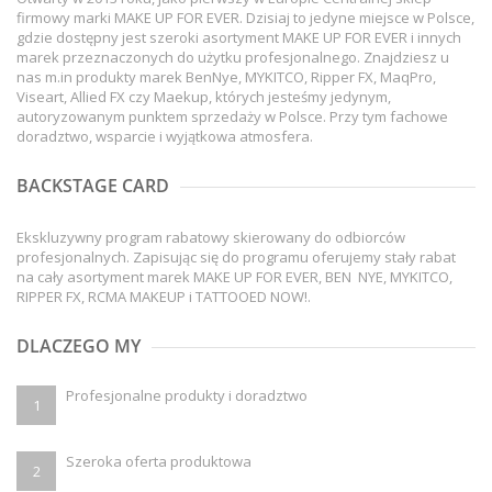
firmowy marki MAKE UP FOR EVER. Dzisiaj to jedyne miejsce w Polsce,
gdzie dostępny jest szeroki asortyment MAKE UP FOR EVER i innych
marek przeznaczonych do użytku profesjonalnego. Znajdziesz u
nas m.in produkty marek BenNye, MYKITCO, Ripper FX, MaqPro,
Viseart, Allied FX czy Maekup, których jesteśmy jedynym,
autoryzowanym punktem sprzedaży w Polsce. Przy tym fachowe
doradztwo, wsparcie i wyjątkowa atmosfera.
BACKSTAGE CARD
Ekskluzywny program rabatowy skierowany do odbiorców
profesjonalnych. Zapisując się do programu oferujemy stały rabat
na cały asortyment marek MAKE UP FOR EVER, BEN NYE, MYKITCO,
RIPPER FX, RCMA MAKEUP i TATTOOED NOW!.
DLACZEGO MY
Profesjonalne produkty i doradztwo
1
Szeroka oferta produktowa
2