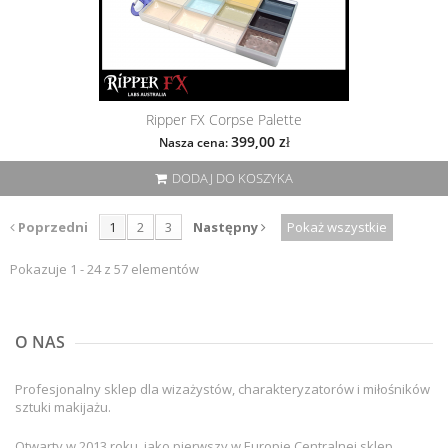
Ripper FX Corpse Palette
399,00 zł
Nasza cena:
DODAJ DO KOSZYKA
Poprzedni
1
2
3
Następny
Pokaż wszystkie
Pokazuje 1 - 24 z 57 elementów
O NAS
Profesjonalny sklep dla wizażystów, charakteryzatorów i miłośników
sztuki makijażu.
Otwarty w 2013 roku, jako pierwszy w Europie Centralnej sklep