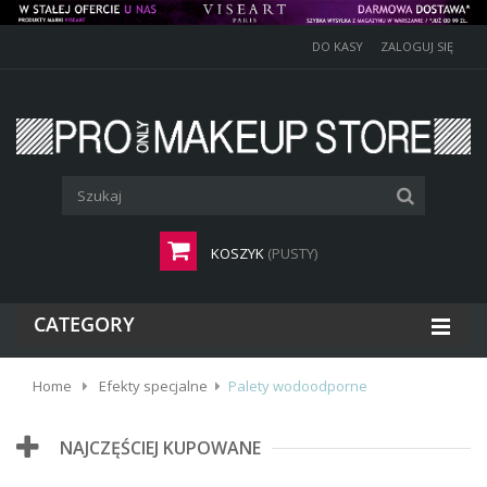
DO KASY
ZALOGUJ SIĘ
KOSZYK
(PUSTY)
CATEGORY
Home
Efekty specjalne
Palety wodoodporne
NAJCZĘŚCIEJ KUPOWANE