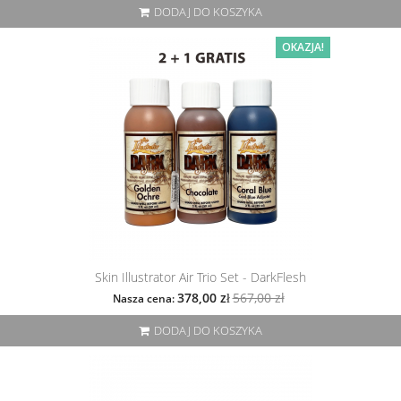
DODAJ DO KOSZYKA
OKAZJA!
Skin Illustrator Air Trio Set - DarkFlesh
567,00 zł
378,00 zł
Nasza cena:
DODAJ DO KOSZYKA