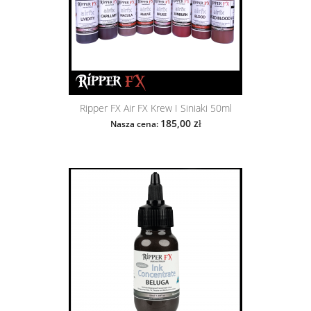
Ripper FX Air FX Krew I Siniaki 50ml
185,00 zł
Nasza cena: