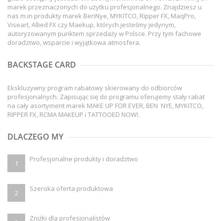
marek przeznaczonych do użytku profesjonalnego. Znajdziesz u
nas m.in produkty marek BenNye, MYKITCO, Ripper FX, MaqPro,
Viseart, Allied FX czy Maekup, których jesteśmy jedynym,
autoryzowanym punktem sprzedaży w Polsce. Przy tym fachowe
doradztwo, wsparcie i wyjątkowa atmosfera.
BACKSTAGE CARD
Ekskluzywny program rabatowy skierowany do odbiorców
profesjonalnych. Zapisując się do programu oferujemy stały rabat
na cały asortyment marek MAKE UP FOR EVER, BEN NYE, MYKITCO,
RIPPER FX, RCMA MAKEUP i TATTOOED NOW!.
DLACZEGO MY
Profesjonalne produkty i doradztwo
1
Szeroka oferta produktowa
2
Zniżki dla profesjonalistów