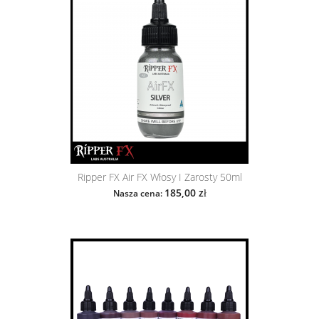
Ripper FX Air FX Włosy I Zarosty 50ml
185,00 zł
Nasza cena: