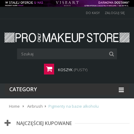
DO KASY
ZALOGUJ SIĘ
KOSZYK
(PUSTY)
CATEGORY
Home
Airbrush
Pigmenty na bazie alkoholu
NAJCZĘŚCIEJ KUPOWANE