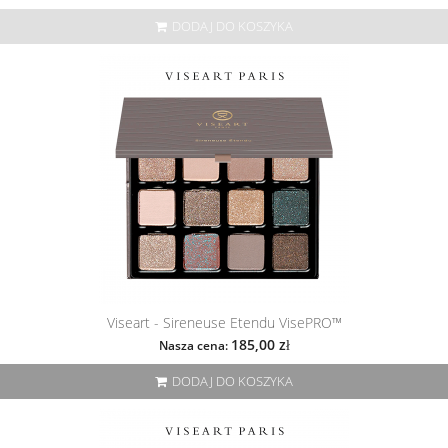
DODAJ DO KOSZYKA
Viseart - Sireneuse Etendu VisePRO™
185,00 zł
Nasza cena:
DODAJ DO KOSZYKA