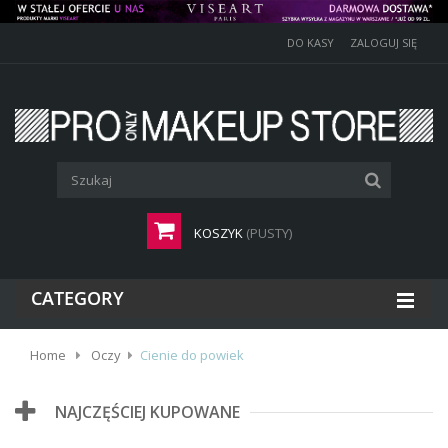
DO KASY
ZALOGUJ SIĘ
KOSZYK
(PUSTY)
CATEGORY
Home
Oczy
Cienie do powiek
NAJCZĘŚCIEJ KUPOWANE