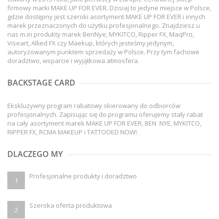
firmowy marki MAKE UP FOR EVER. Dzisiaj to jedyne miejsce w Polsce,
gdzie dostępny jest szeroki asortyment MAKE UP FOR EVER i innych
marek przeznaczonych do użytku profesjonalnego. Znajdziesz u
nas m.in produkty marek BenNye, MYKITCO, Ripper FX, MaqPro,
Viseart, Allied FX czy Maekup, których jesteśmy jedynym,
autoryzowanym punktem sprzedaży w Polsce. Przy tym fachowe
doradztwo, wsparcie i wyjątkowa atmosfera.
BACKSTAGE CARD
Ekskluzywny program rabatowy skierowany do odbiorców
profesjonalnych. Zapisując się do programu oferujemy stały rabat
na cały asortyment marek MAKE UP FOR EVER, BEN NYE, MYKITCO,
RIPPER FX, RCMA MAKEUP i TATTOOED NOW!.
DLACZEGO MY
Profesjonalne produkty i doradztwo
1
Szeroka oferta produktowa
2