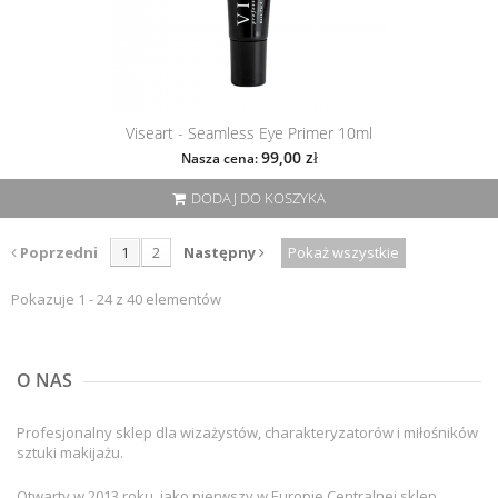
Viseart - Seamless Eye Primer 10ml
99,00 zł
Nasza cena:
DODAJ DO KOSZYKA
Poprzedni
1
2
Następny
Pokaż wszystkie
Pokazuje 1 - 24 z 40 elementów
O NAS
Profesjonalny sklep dla wizażystów, charakteryzatorów i miłośników
sztuki makijażu.
Otwarty w 2013 roku, jako pierwszy w Europie Centralnej sklep