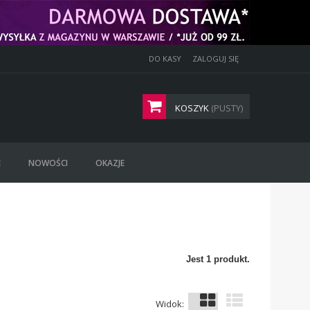
DO KASY
ZALOGUJ SIĘ
KOSZYK
(PUSTY)
E
NOWOŚCI
OKAZJE
Jest 1 produkt.
Widok: