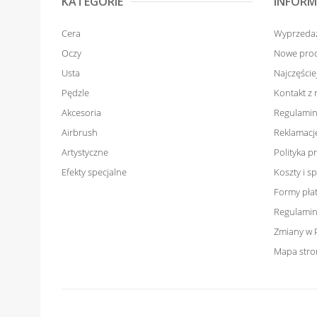
KATEGORIE
INFORM
Cera
Wyprzeda
Oczy
Nowe pro
Usta
Najczęści
Pędzle
Kontakt z
Akcesoria
Regulamin
Airbrush
Reklamacje
Artystyczne
Polityka p
Efekty specjalne
Koszty i 
Formy pła
Regulamin
Zmiany w 
Mapa stro