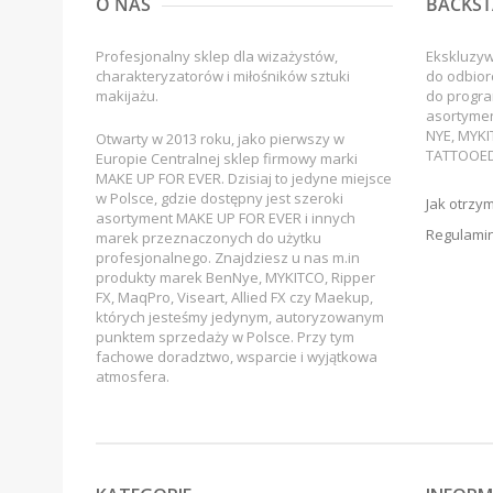
O NAS
BACKST
Profesjonalny sklep dla wizażystów,
Ekskluzy
charakteryzatorów i miłośników sztuki
do odbior
makijażu.
do progra
asortyme
NYE, MYKI
Otwarty w 2013 roku, jako pierwszy w
TATTOOED
Europie Centralnej sklep firmowy marki
MAKE UP FOR EVER. Dzisiaj to jedyne miejsce
w Polsce, gdzie dostępny jest szeroki
Jak otrzy
asortyment MAKE UP FOR EVER i innych
Regulamin
marek przeznaczonych do użytku
profesjonalnego. Znajdziesz u nas m.in
produkty marek BenNye, MYKITCO, Ripper
FX, MaqPro, Viseart, Allied FX czy Maekup,
których jesteśmy jedynym, autoryzowanym
punktem sprzedaży w Polsce. Przy tym
fachowe doradztwo, wsparcie i wyjątkowa
atmosfera.