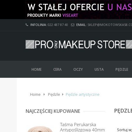
INFOLINIA:
022 487 87 40
EMAIL:
SKLEP@MOKOTOWSKA58.C
HOME
CERA
OCZY
USTA
PĘDZLE
Home
Pędzle
Pędzle artystyczne
PĘDZL
NAJCZĘŚCIEJ KUPOWANE
Taśma Perukarska
Antypoślizgowa 40mm
Sortuj w