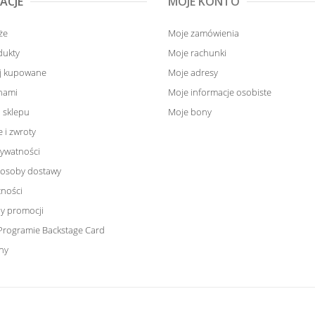
ACJE
MOJE KONTO
że
Moje zamówienia
dukty
Moje rachunki
ej kupowane
Moje adresy
 nami
Moje informacje osobiste
 sklepu
Moje bony
 i zwroty
rywatności
sposoby dostawy
tności
y promocji
Programie Backstage Card
ny