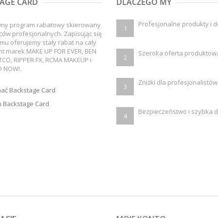
AGE CARD
DLACZEGO MY
Profesjonalne produkty i 
wny program rabatowy skierowany
1
ców profesjonalnych. Zapisując się
mu oferujemy stały rabat na cały
nt marek MAKE UP FOR EVER, BEN
Szeroka oferta produktow
2
TCO, RIPPER FX, RCMA MAKEUP i
 NOW!.
Zniżki dla profesjonalistów
3
mać Backstage Card
 Backstage Card
Bezpieczeństwo i szybka 
4