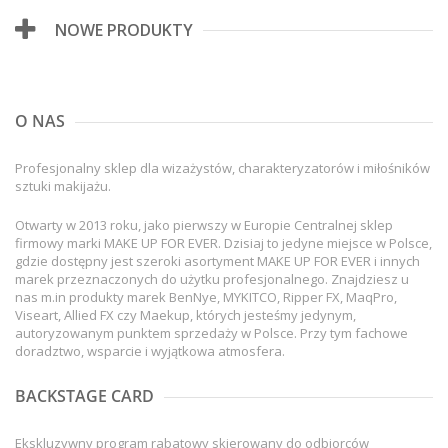
NOWE PRODUKTY
O NAS
Profesjonalny sklep dla wizażystów, charakteryzatorów i miłośników
sztuki makijażu.
Otwarty w 2013 roku, jako pierwszy w Europie Centralnej sklep
firmowy marki MAKE UP FOR EVER. Dzisiaj to jedyne miejsce w Polsce,
gdzie dostępny jest szeroki asortyment MAKE UP FOR EVER i innych
marek przeznaczonych do użytku profesjonalnego. Znajdziesz u
nas m.in produkty marek BenNye, MYKITCO, Ripper FX, MaqPro,
Viseart, Allied FX czy Maekup, których jesteśmy jedynym,
autoryzowanym punktem sprzedaży w Polsce. Przy tym fachowe
doradztwo, wsparcie i wyjątkowa atmosfera.
BACKSTAGE CARD
Ekskluzywny program rabatowy skierowany do odbiorców