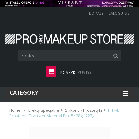
DO KASY
ZALOGUJ SIĘ
KOSZYK
(PUSTY)
CATEGORY
Home
Efekty specjalne
Silikony / Prostetyki
P.T.M.
Prosthetic Transfer Material Pink5 : 28g - 227g