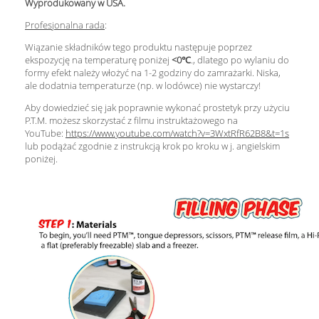
Wyprodukowany w USA.
Profesjonalna rada
:
Wiązanie składników tego produktu następuje poprzez
ekspozycję na temperaturę poniżej
<0
℃
., dlatego po wylaniu do
formy efekt należy włożyć na 1-2 godziny do zamrażarki. Niska,
ale dodatnia temperaturze (np. w lodówce)
nie wystarczy!
Aby dowiedzieć się jak poprawnie wykonać prostetyk przy użyciu
P.T.M. możesz skorzystać z filmu instruktażowego na
YouTube:
https://www.youtube.com/watch?v=3WxtRfR62B8&t=1s
lub podążać zgodnie z instrukcją krok po kroku w j. angielskim
poniżej.