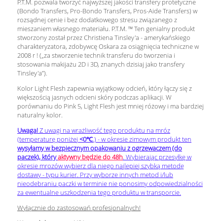
P.T.M.
pozwala tworzyć najwyższej jakości transfery protetyczne
(Bondo Transfers, Pro-Bondo Transfers, Pros-Aide Transfers) w
rozsądnej cenie i bez dodatkowego stresu związanego z
mieszaniem własnego materiału.
P.T.M. ™ Ten genialny produkt
stworzony został przez Christiena Tinsley'a - amerykańskiego
charakteryzatora, zdobywcę Oskara
za osiągnięcia techniczne w
2008 r ! („za stworzenie technik transferu do tworzenia i
stosowania makijażu 2D i 3D, znanych dzisiaj jako transfery
Tinsley'a”).
Kolor
Light Flesh zapewnia wyjątkowy odcień, który łączy się z
większością jasnych odcieni skóry podczas aplikacji.
W
porównaniu do Pink 5, Light Flesh jest mniej różowy i ma bardziej
naturalny kolor.
Uwaga!
Z uwagi na wrażliwość tego produktu na mróz
(temperaturę poniżej
<0
℃
.) - w okresie zimowym produkt ten
wysyłamy
w bezpiecznym opakowaniu z ogrzewaczem (do
paczek), który
aktywny będzie do 48h
. Wybierając przesyłkę w
okresie mrozów wybierz dla niego najlepiej szybką metodę
dostawy - typu kurier
. Przy wyborze innych metod i/lub
nieodebraniu paczki w terminie nie ponosimy odpowiedzialności
za ewentualne uszkodzenia tego produktu w transporcie.
Wyłącznie do zastosowań profesjonalnych!