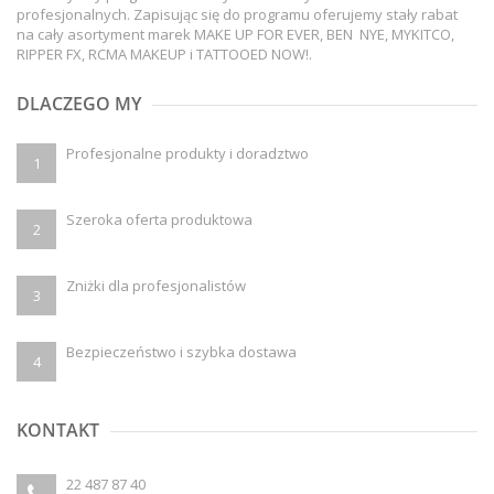
profesjonalnych. Zapisując się do programu oferujemy stały rabat
na cały asortyment marek MAKE UP FOR EVER, BEN NYE, MYKITCO,
RIPPER FX, RCMA MAKEUP i TATTOOED NOW!.
DLACZEGO MY
Profesjonalne produkty i doradztwo
1
Szeroka oferta produktowa
2
Zniżki dla profesjonalistów
3
Bezpieczeństwo i szybka dostawa
4
KONTAKT
22 487 87 40