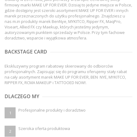
firmowy marki MAKE UP FOR EVER. Dzisiaj to jedyne miejsce w Polsce,
gdzie dostępny jest szeroki asortyment MAKE UP FOR EVER i innych
marek przeznaczonych do użytku profesjonalnego. Znajdziesz u
nas m.in produkty marek BenNye, MYKITCO, Ripper FX, MaqPro,
Viseart, Allied FX czy Maekup, których jesteśmy jedynym,
autoryzowanym punktem sprzedaży w Polsce. Przy tym fachowe
doradztwo, wsparcie i wyjątkowa atmosfera.
BACKSTAGE CARD
Ekskluzywny program rabatowy skierowany do odbiorców
profesjonalnych. Zapisując się do programu oferujemy stały rabat
na cały asortyment marek MAKE UP FOR EVER, BEN NYE, MYKITCO,
RIPPER FX, RCMA MAKEUP i TATTOOED NOW!.
DLACZEGO MY
Profesjonalne produkty i doradztwo
1
Szeroka oferta produktowa
2