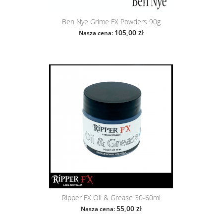
Ben Nye Grime FX Powders 90g
105,00 zł
Nasza cena:
Ripper FX Oil & Grease 30-60ml
55,00 zł
Nasza cena: