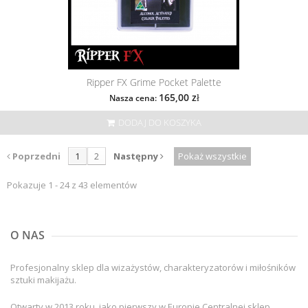
Ripper FX Grime Pocket Palette
165,00 zł
Nasza cena:
DODAJ DO KOSZYKA
Poprzedni
1
2
Następny
Pokaż wszystkie
Pokazuje 1 - 24 z 43 elementów
O NAS
Profesjonalny sklep dla wizażystów, charakteryzatorów i miłośników
sztuki makijażu.
Otwarty w 2013 roku, jako pierwszy w Europie Centralnej sklep