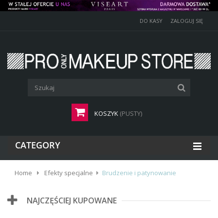
DO KASY
ZALOGUJ SIĘ
KOSZYK
(PUSTY)
CATEGORY
Home
Efekty specjalne
Brudzenie i patynowanie
NAJCZĘŚCIEJ KUPOWANE