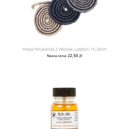
Krepa Perukarska Z Włosów Ludzkich 15-20cm
22,50 zł
Nasza cena: