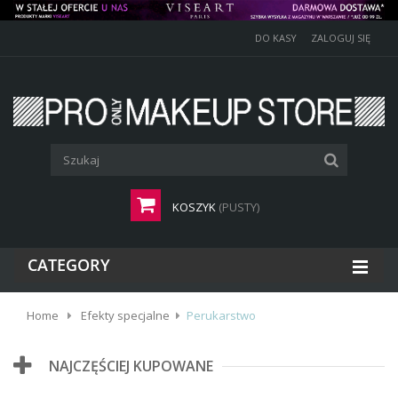
DO KASY
ZALOGUJ SIĘ
KOSZYK
(PUSTY)
CATEGORY
Home
Efekty specjalne
Perukarstwo
NAJCZĘŚCIEJ KUPOWANE