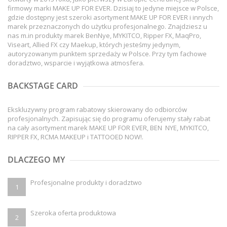
firmowy marki MAKE UP FOR EVER. Dzisiaj to jedyne miejsce w Polsce,
gdzie dostępny jest szeroki asortyment MAKE UP FOR EVER i innych
marek przeznaczonych do użytku profesjonalnego. Znajdziesz u
nas m.in produkty marek BenNye, MYKITCO, Ripper FX, MaqPro,
Viseart, Allied FX czy Maekup, których jesteśmy jedynym,
autoryzowanym punktem sprzedaży w Polsce. Przy tym fachowe
doradztwo, wsparcie i wyjątkowa atmosfera.
BACKSTAGE CARD
Ekskluzywny program rabatowy skierowany do odbiorców
profesjonalnych. Zapisując się do programu oferujemy stały rabat
na cały asortyment marek MAKE UP FOR EVER, BEN NYE, MYKITCO,
RIPPER FX, RCMA MAKEUP i TATTOOED NOW!.
DLACZEGO MY
Profesjonalne produkty i doradztwo
1
Szeroka oferta produktowa
2