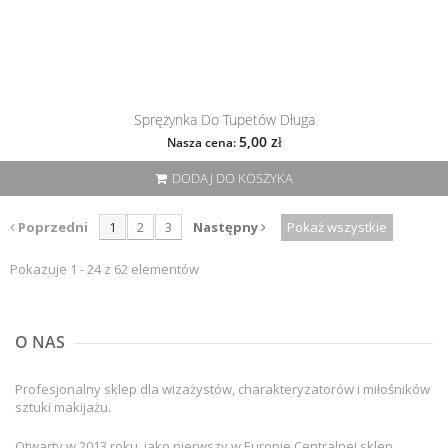
Sprężynka Do Tupetów Długa
5,00 zł
Nasza cena:
DODAJ DO KOSZYKA
Poprzedni
1
2
3
Następny
Pokaż wszystkie
Pokazuje 1 - 24 z 62 elementów
O NAS
Profesjonalny sklep dla wizażystów, charakteryzatorów i miłośników
sztuki makijażu.
Otwarty w 2013 roku, jako pierwszy w Europie Centralnej sklep