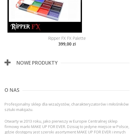
Ripper FX FX Palette
399,00 zł
NOWE PRODUKTY
O NAS
Profesjonalny sklep dla wizażystów, charakteryzatorów i miłośników
sztuki makijażu.
Otwarty w 2013 roku, jako pierwszy w Europie Centralnej sklep
firmowy marki MAKE UP FOR EVER. Dzisiaj to jedyne miejsce w Polsce,
gdzie dostępny jest szeroki asortyment MAKE UP FOR EVER i innych