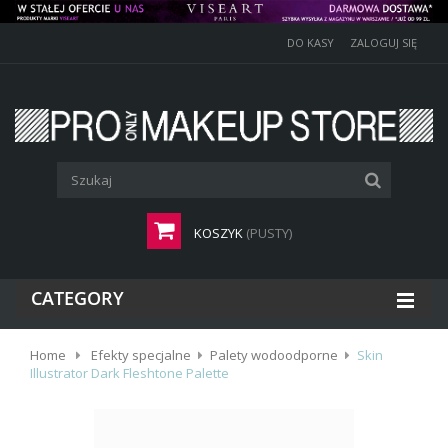
DO KASY
ZALOGUJ SIĘ
KOSZYK
(PUSTY)
CATEGORY
Home
Efekty specjalne
Palety wodoodporne
Skin
Illustrator Dark Fleshtone Palette