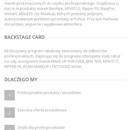
marek przeznaczonych do użytku profesjonalnego. Znajdziesz u
nas m.in produkty marek BenNye, MYKITCO, Ripper FX, MaqPro,
Viseart, Allied FX czy Maekup, których jesteśmy jedynym,
autoryzowanym punktem sprzedaży w Polsce. Przy tym fachowe
doradztwo, wsparcie i wyjątkowa atmosfera.
BACKSTAGE CARD
Ekskluzywny program rabatowy skierowany do odbiorców
profesjonalnych. Zapisując się do programu oferujemy stały rabat
na cały asortyment marek MAKE UP FOR EVER, BEN NYE, MYKITCO,
RIPPER FX, RCMA MAKEUP i TATTOOED NOW!.
DLACZEGO MY
Profesjonalne produkty i doradztwo
1
Szeroka oferta produktowa
2
Zniżki dla profesjonalistów