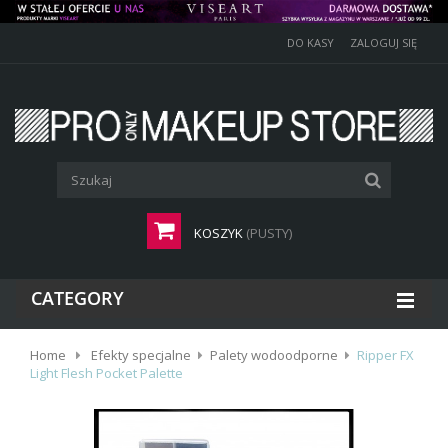
DO KASY
ZALOGUJ SIĘ
KOSZYK
(PUSTY)
CATEGORY
Home
Efekty specjalne
Palety wodoodporne
Ripper FX
Light Flesh Pocket Palette