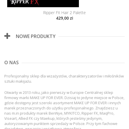
Ripper FX Hair 2 Palette
429,00 zł
NOWE PRODUKTY
O NAS
Profesjonalny sklep dla wizażystów, charakteryzatorów i miłośników
sztuki makijażu.
Otwarty w 2013 roku, jako pierwszy w Europie Centralnej sklep
firmowy marki MAKE UP FOR EVER. Dzisiaj to jedyne miejsce w Polsce,
gdzie dostępny jest szeroki asortyment MAKE UP FOR EVER i innych
marek przeznaczonych do użytku profesjonalnego. Znajdziesz u
nas m.in produkty marek BenNye, MYKITCO, Ripper FX, MaqPro,
Viseart, Allied FX czy Maekup, których jesteśmy jedynym,
autoryzowanym punktem sprzedaży w Polsce. Przy tym fachowe
doradztwo, wsparcie i wyjątkowa atmosfera.