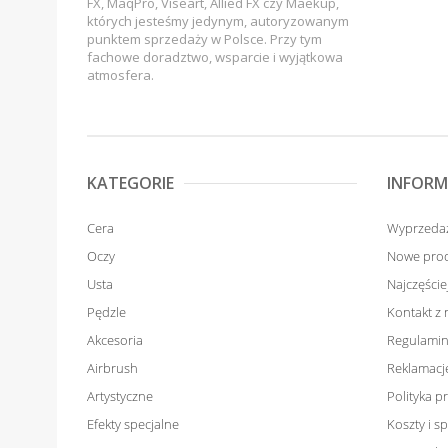
FX, MaqPro, Viseart, Allied FX czy Maekup,
których jesteśmy jedynym, autoryzowanym
punktem sprzedaży w Polsce. Przy tym
fachowe doradztwo, wsparcie i wyjątkowa
atmosfera.
KATEGORIE
INFORM
Cera
Wyprzeda
Oczy
Nowe pro
Usta
Najczęści
Pędzle
Kontakt z
Akcesoria
Regulamin
Airbrush
Reklamacje
Artystyczne
Polityka p
Efekty specjalne
Koszty i 