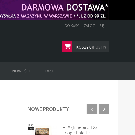
DO KASY
ZALOGUJ SIĘ
KOSZYK
(PUSTY)
E
NOWOŚCI
OKAZJE
NOWE PRODUKTY
AFX (Bluebird FX)
Triage Palette