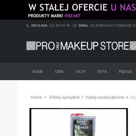
INFOLINIA:
022 487 87 40
EMAIL:
SKLEP@MOKOTOWSKA58.C
HOME
CERA
OCZY
USTA
PĘDZLE
Home
Efekty specjalne
Palety wodoodporne
Rip