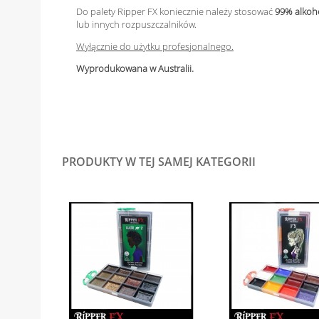
Do palety Ripper FX koniecznie należy stosować
99% alkoh
lub innych rozpuszczalników.
Wyłącznie do użytku profesjonalnego.
Wyprodukowana w Australii.
PRODUKTY W TEJ SAMEJ KATEGORII