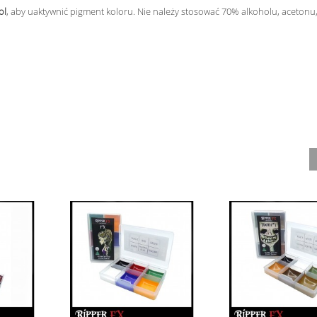
ol
, aby uaktywnić pigment koloru. Nie należy stosować 70% alkoholu, acetonu