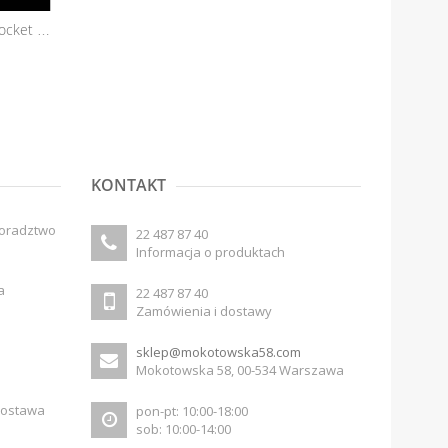
Ripper FX Ripper 
Ripper FX Tooth 1 Pocket Palette
Ripper FX Tooth 2 Pocket Palette
165,00 zł
399,00 zł
KONTAKT
doradztwo
22 487 87 40
Informacja o produktach
a
22 487 87 40
Zamówienia i dostawy
sklep@mokotowska58.com
Mokotowska 58, 00-534 Warszawa
dostawa
pon-pt: 10:00-18:00
sob: 10:00-14:00