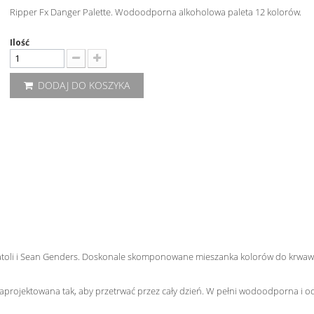
Ripper Fx Danger Palette. Wodoodporna alkoholowa paleta 12 kolorów.
Ilość
DODAJ DO KOSZYKA
Natoli i Sean Genders. Doskonale skomponowane mieszanka kolorów do krwaw
 Zaprojektowana tak, aby przetrwać przez cały dzień. W pełni wodoodporna i 