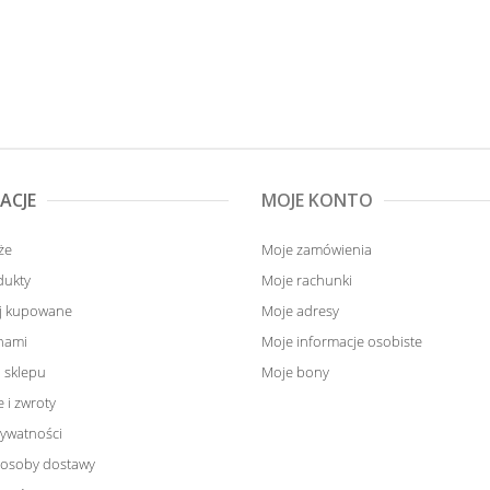
ACJE
MOJE KONTO
że
Moje zamówienia
dukty
Moje rachunki
ej kupowane
Moje adresy
 nami
Moje informacje osobiste
 sklepu
Moje bony
 i zwroty
rywatności
sposoby dostawy