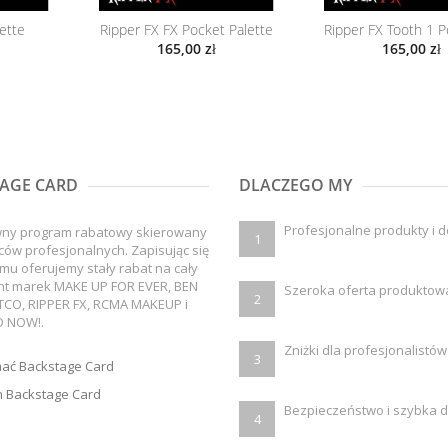
ette
Ripper FX FX Pocket Palette
165,00 zł
165,00 zł
AGE CARD
DLACZEGO MY
Profesjonalne produkty i 
wny program rabatowy skierowany
1
ców profesjonalnych. Zapisując się
mu oferujemy stały rabat na cały
nt marek MAKE UP FOR EVER, BEN
Szeroka oferta produktow
2
TCO, RIPPER FX, RCMA MAKEUP i
 NOW!.
Zniżki dla profesjonalistów
3
mać Backstage Card
 Backstage Card
Bezpieczeństwo i szybka 
4