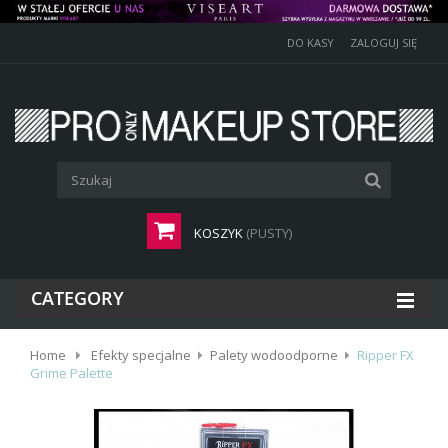
DO KASY
ZALOGUJ SIĘ
KOSZYK
(PUSTY)
CATEGORY
Home
Efekty specjalne
Palety wodoodporne
Ripper FX
Grime Palette