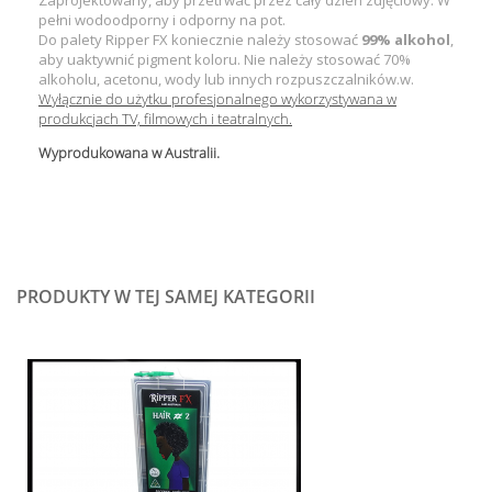
Zaprojektowany, aby przetrwać przez cały dzień zdjęciowy. W
pełni wodoodporny i odporny na pot.
Do palety Ripper FX koniecznie należy stosować
99% alkohol
,
aby uaktywnić pigment koloru. Nie należy stosować 70%
alkoholu, acetonu, wody lub innych rozpuszczalników.w.
Wyłącznie do użytku profesjonalnego wykorzystywana w
produkcjach TV, filmowych i teatralnych.
Wyprodukowana w Australii.
PRODUKTY W TEJ SAMEJ KATEGORII