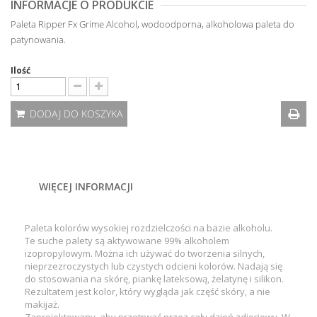
INFORMACJE O PRODUKCIE
Paleta Ripper Fx Grime Alcohol, wodoodporna, alkoholowa paleta do
patynowania.
Ilość
DODAJ DO KOSZYKA
WIĘCEJ INFORMACJI
Paleta kolorów wysokiej rozdzielczości na bazie alkoholu.
Te suche palety są aktywowane 99% alkoholem
izopropylowym. Można ich używać do tworzenia silnych,
nieprzezroczystych lub czystych odcieni kolorów. Nadają się
do stosowania na skórę, piankę lateksową, żelatynę i silikon.
Rezultatem jest kolor, który wygląda jak część skóry, a nie
makijaż.