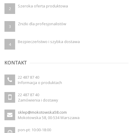
Szeroka oferta produktowa
2
Zniżki dla profesjonalistów
3
Bezpieczeństwo i szybka dostawa
4
KONTAKT
22 487 87 40
Informacja o produktach
22 487 87 40
Zamówienia i dostawy
sklep@mokotowska58.com
Mokotowska 58, 00-534 Warszawa
pon-pt: 10:00-18:00