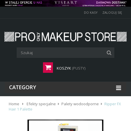
DO KASY
ZALOGUJ SIĘ
KOSZYK
(PUSTY)
CATEGORY
Home
Efekty specjalne
Palety wodoodporne
Ripper FX
Hair 1 Palette