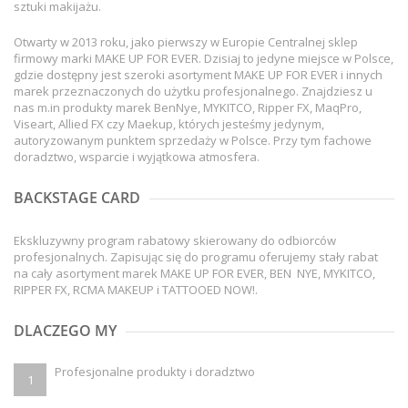
sztuki makijażu.
Otwarty w 2013 roku, jako pierwszy w Europie Centralnej sklep
firmowy marki MAKE UP FOR EVER. Dzisiaj to jedyne miejsce w Polsce,
gdzie dostępny jest szeroki asortyment MAKE UP FOR EVER i innych
marek przeznaczonych do użytku profesjonalnego. Znajdziesz u
nas m.in produkty marek BenNye, MYKITCO, Ripper FX, MaqPro,
Viseart, Allied FX czy Maekup, których jesteśmy jedynym,
autoryzowanym punktem sprzedaży w Polsce. Przy tym fachowe
doradztwo, wsparcie i wyjątkowa atmosfera.
BACKSTAGE CARD
Ekskluzywny program rabatowy skierowany do odbiorców
profesjonalnych. Zapisując się do programu oferujemy stały rabat
na cały asortyment marek MAKE UP FOR EVER, BEN NYE, MYKITCO,
RIPPER FX, RCMA MAKEUP i TATTOOED NOW!.
DLACZEGO MY
Profesjonalne produkty i doradztwo
1