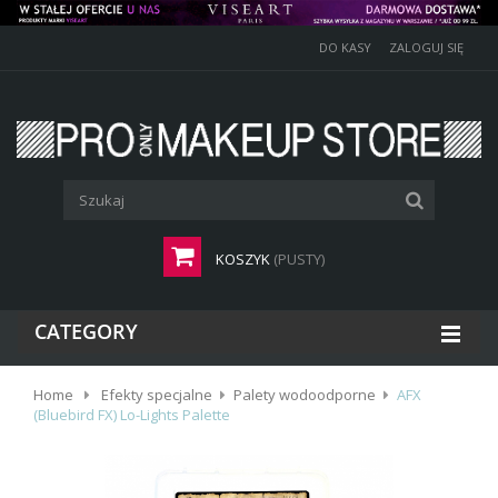
DO KASY
ZALOGUJ SIĘ
KOSZYK
(PUSTY)
CATEGORY
Home
Efekty specjalne
Palety wodoodporne
AFX
(Bluebird FX) Lo-Lights Palette