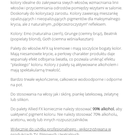
kolory idealne do zakrywania siwych włosów, wzmacniania linii
włosów i przyciemniania odrostów pomiędzy wizytami w salonie.
Doskonały do koloryzacji zarostu. Kolory zawierają mieszankę
opalizujących i nieopalizujących pigmentów dla maksymalnego
krycia, ale z naturalnym „półprzezroczystym” refleksem.
Kolory: Emo (naturalna czerń), Grunge (ciemny brąz), Beatnik
(popielaty blond), Goth (ciemna wiśnia/kasztan)
Palety do włosów AFX są kremowe i mają soczyście bogaty kolor.
Mają niesamowite krycie, a perłowy charakter produktu daje
wspaniały efekt odbijania światła, co pozwala uniknąć efektu
"płaskiego" koloru. Kolory z palety są aktywowane alkoholem i
mają spektakularną trwałość.
Bardzo trwałe wykończenie, całkowicie wodoodporne i odporne
na pot.
Do stosowania na włosy jak i skórę, piankę lateksową, żelatynę
lub silikon.
Do palety Allied FX koniecznie należy stosować
99% alkohol
, aby
uaktywnić pigment koloru. Nie należy stosować 70% alkoholu,
acetonu, wody lub innych rozpuszczalników.
Wyłącznie do użytku profesjonalnego - wykorzystywana w
produkcjach TV, filmowych i teatralnych.