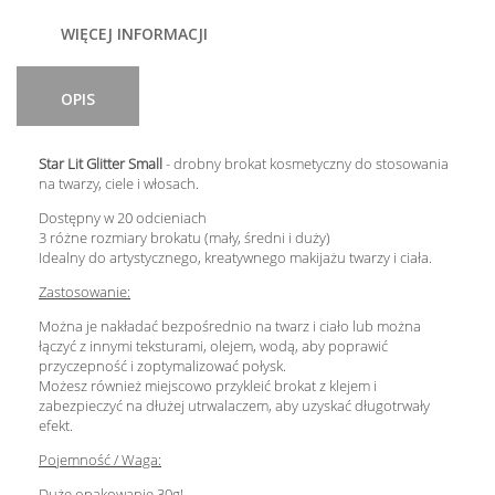
WIĘCEJ INFORMACJI
OPIS
Star Lit Glitter Small
- drobny brokat kosmetyczny do stosowania
na twarzy, ciele i włosach.
Dostępny w 20 odcieniach
3 różne rozmiary brokatu (mały, średni i duży)
Idealny do artystycznego, kreatywnego makijażu twarzy i ciała.
Zastosowanie:
Można je nakładać bezpośrednio na twarz i ciało lub można
łączyć z innymi teksturami, olejem, wodą, aby poprawić
przyczepność i zoptymalizować połysk.
Możesz również miejscowo przykleić brokat z klejem i
zabezpieczyć na dłużej utrwalaczem, aby uzyskać długotrwały
efekt.
Pojemność / Waga:
Duże opakowanie 30g!