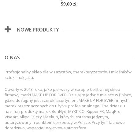
59,00 zł
NOWE PRODUKTY
O NAS
Profesjonalny sklep dla wizażystów, charakteryzatorów i miłośników
sztuki makijażu.
Otwarty w 2013 roku, jako pierwszy w Europie Centralnej sklep
firmowy marki MAKE UP FOR EVER. Dzisiaj to jedyne miejsce w Polsce,
gdzie dostępny jest szeroki asortyment MAKE UP FOR EVER i innych
marek przeznaczonych do użytku profesjonalnego. Znajdziesz u
nas m.in produkty marek BenNye, MYKITCO, Ripper FX, MaqPro,
Viseart, Allied FX czy Maekup, których jesteśmy jedynym,
autoryzowanym punktem sprzedaży w Polsce. Przy tym fachowe
doradztwo, wsparcie i wyjątkowa atmosfera.