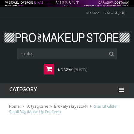
DO KASY
ZALOGUJ SIĘ
KOSZYK
(PUSTY)
CATEGORY
Home
Artystyczne
Brokaty i kryształki
Star Lit Glitter
Small 30g (Make Up For Ever)