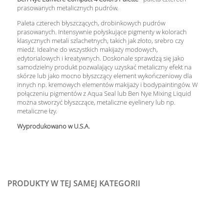
prasowanych metalicznych pudrów.
Paleta czterech błyszczących, drobinkowych pudrów
prasowanych. Intensywnie połyskujące pigmenty w kolorach
klasycznych metali szlachetnych, takich jak złoto, srebro czy
miedź. Idealne do wszystkich makijaży modowych,
edytorialowych i kreatywnych. Doskonale sprawdzą się jako
samodzielny produkt pozwalający uzyskać metaliczny efekt na
skórze lub jako mocno błyszczący element wykończeniowy dla
innych np. kremowych elementów makijaży i bodypaintingów. W
połączeniu pigmentów z Aqua Seal lub Ben Nye Mixing Liquid
można stworzyć błyszczące, metaliczne eyelinery lub np.
metaliczne łzy.
Wyprodukowano w U.S.A.
PRODUKTY W TEJ SAMEJ KATEGORII