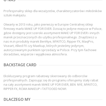
Profesjonalny sklep dla wizażystów, charakteryzatorów i miłośników
sztuki makijażu.
Otwarty w 2013 roku, jako pierwszy w Europie Centralnej sklep
firmowy marki MAKE UP FOR EVER. Dzisiaj to jedyne miejsce w Polsce,
gdzie dostępny jest szeroki asortyment MAKE UP FOR EVER i innych
marek przeznaczonych do użytku profesjonalnego. Znajdziesz u
nas m.in produkty marek BenNye, MYKITCO, Ripper FX, MaqPro,
Viseart, Allied FX czy Maekup, których jesteśmy jedynym,
autoryzowanym punktem sprzedaży w Polsce. Przy tym fachowe
doradztwo, wsparcie i wyjątkowa atmosfera.
BACKSTAGE CARD
Ekskluzywny program rabatowy skierowany do odbiorców
profesjonalnych. Zapisując się do programu oferujemy stały rabat
na cały asortyment marek MAKE UP FOR EVER, BEN NYE, MYKITCO,
RIPPER FX, RCMA MAKEUP i TATTOOED NOW!.
DLACZEGO MY