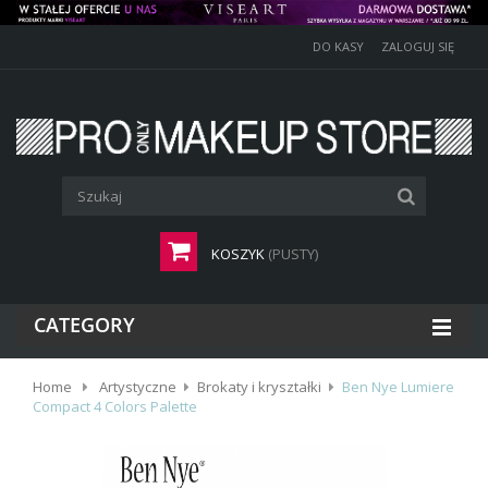
DO KASY
ZALOGUJ SIĘ
KOSZYK
(PUSTY)
CATEGORY
Home
Artystyczne
Brokaty i kryształki
Ben Nye Lumiere
Compact 4 Colors Palette