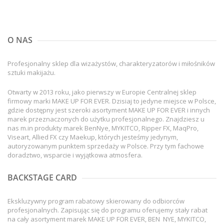
O NAS
Profesjonalny sklep dla wizażystów, charakteryzatorów i miłośników
sztuki makijażu.
Otwarty w 2013 roku, jako pierwszy w Europie Centralnej sklep
firmowy marki MAKE UP FOR EVER. Dzisiaj to jedyne miejsce w Polsce,
gdzie dostępny jest szeroki asortyment MAKE UP FOR EVER i innych
marek przeznaczonych do użytku profesjonalnego. Znajdziesz u
nas m.in produkty marek BenNye, MYKITCO, Ripper FX, MaqPro,
Viseart, Allied FX czy Maekup, których jesteśmy jedynym,
autoryzowanym punktem sprzedaży w Polsce. Przy tym fachowe
doradztwo, wsparcie i wyjątkowa atmosfera.
BACKSTAGE CARD
Ekskluzywny program rabatowy skierowany do odbiorców
profesjonalnych. Zapisując się do programu oferujemy stały rabat
na cały asortyment marek MAKE UP FOR EVER, BEN NYE, MYKITCO,