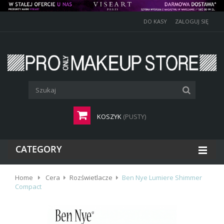
DO KASY
ZALOGUJ SIĘ
KOSZYK
(PUSTY)
CATEGORY
Home
Cera
Rozświetlacze
Ben Nye Lumiere Shimmer
Compact