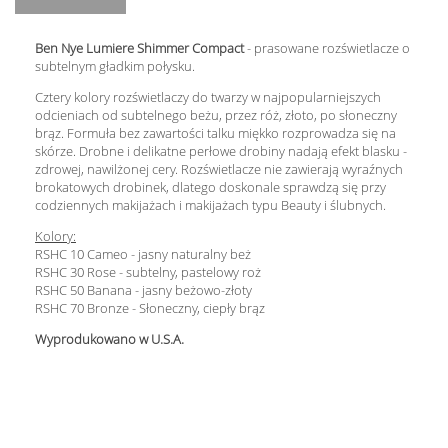
Ben Nye Lumiere Shimmer Compact
- prasowane rozświetlacze o
subtelnym gładkim połysku.
Cztery kolory rozświetlaczy do twarzy w najpopularniejszych
odcieniach od subtelnego beżu, przez róż, złoto, po słoneczny
brąz. Formuła bez zawartości talku miękko rozprowadza się na
skórze. Drobne i delikatne perłowe drobiny nadają efekt blasku -
zdrowej, nawilżonej cery. Rozświetlacze nie zawierają wyraźnych
brokatowych drobinek, dlatego doskonale sprawdzą się przy
codziennych makijażach i makijażach typu Beauty i ślubnych.
Kolory:
RSHC 10 Cameo - jasny naturalny beż
RSHC 30 Rose - subtelny, pastelowy roż
RSHC 50 Banana - jasny beżowo-złoty
RSHC 70 Bronze - Słoneczny, ciepły brąz
Wyprodukowano w U.S.A.