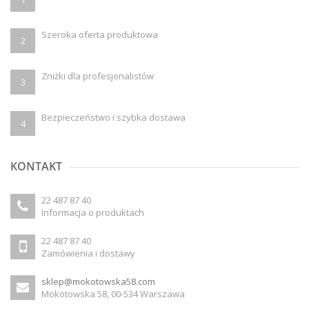
Szeroka oferta produktowa
2
Zniżki dla profesjonalistów
3
Bezpieczeństwo i szybka dostawa
4
KONTAKT
22 487 87 40
Informacja o produktach
22 487 87 40
Zamówienia i dostawy
sklep@mokotowska58.com
Mokotowska 58, 00-534 Warszawa