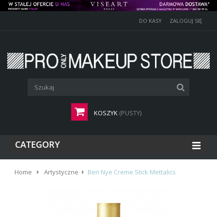
DO KASY
ZALOGUJ SIĘ
KOSZYK
(PUSTY)
CATEGORY
Home
Artystyczne
Ben Nye Creme Stick Mettalics