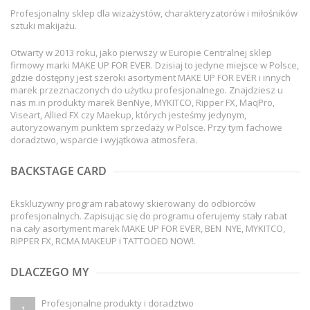
Profesjonalny sklep dla wizażystów, charakteryzatorów i miłośników
sztuki makijażu.
Otwarty w 2013 roku, jako pierwszy w Europie Centralnej sklep
firmowy marki MAKE UP FOR EVER. Dzisiaj to jedyne miejsce w Polsce,
gdzie dostępny jest szeroki asortyment MAKE UP FOR EVER i innych
marek przeznaczonych do użytku profesjonalnego. Znajdziesz u
nas m.in produkty marek BenNye, MYKITCO, Ripper FX, MaqPro,
Viseart, Allied FX czy Maekup, których jesteśmy jedynym,
autoryzowanym punktem sprzedaży w Polsce. Przy tym fachowe
doradztwo, wsparcie i wyjątkowa atmosfera.
BACKSTAGE CARD
Ekskluzywny program rabatowy skierowany do odbiorców
profesjonalnych. Zapisując się do programu oferujemy stały rabat
na cały asortyment marek MAKE UP FOR EVER, BEN NYE, MYKITCO,
RIPPER FX, RCMA MAKEUP i TATTOOED NOW!.
DLACZEGO MY
Profesjonalne produkty i doradztwo
1