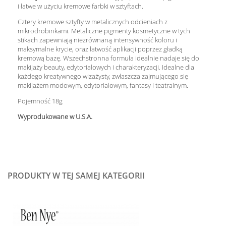
i łatwe w użyciu kremowe farbki w sztyftach.
Cztery kremowe sztyfty w metalicznych odcieniach z
mikrodrobinkami.
Metaliczne pigmenty kosmetyczne w tych
stikach zapewniają niezrównaną intensywność koloru i
maksymalne krycie, oraz łatwość aplikacji poprzez gładką
kremową bazę.
Wszechstronna formuła idealnie nadaje się do
makijaży beauty, edytorialowych i charakteryzacji.
Idealne dla
każdego kreatywnego wizażysty, zwłaszcza zajmującego się
makijażem modowym, edytorialowym, fantasy i teatralnym.
Pojemność 18g
Wyprodukowane w U.S.A.
PRODUKTY W TEJ SAMEJ KATEGORII