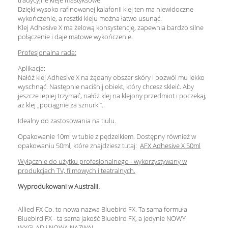
tradycyjne kleje mastyksowe.
Dzięki wysoko rafinowanej kalafonii klej ten ma niewidoczne
wykończenie, a resztki kleju można łatwo usunąć.
Klej Adhesive X ma żelową konsystencję, zapewnia bardzo silne
połączenie i daje matowe wykończenie.
Profesjonalna rada:
Aplikacja:
Nałóż klej Adhesive X na żądany obszar skóry i pozwól mu lekko
wyschnąć. Następnie naciśnij obiekt, który chcesz skleić. Aby
jeszcze lepiej trzymać, nałóż klej na klejony przedmiot i poczekaj,
aż klej „pociągnie za sznurki”.
Idealny do zastosowania na tiulu.
Opakowanie 10ml w tubie z pędzelkiem. Dostępny również w
opakowaniu 50ml, które znajdziesz tutaj:
AFX Adhesive X 50ml
Wyłącznie do użytku profesjonalnego - wykorzystywany w
produkcjach TV, filmowych i teatralnych.
Wyprodukowani w Australii.
Allied FX Co. to nowa nazwa Bluebird FX.
Ta sama formuła
Bluebird FX - ta sama jakość Bluebird FX, a jedynie NOWY
WYGLĄD i NOWA NAZWA!