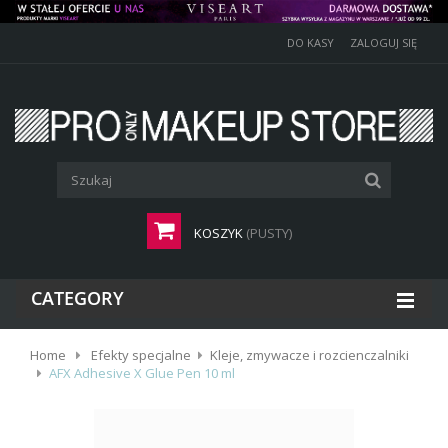
DO KASY
ZALOGUJ SIĘ
KOSZYK
(PUSTY)
CATEGORY
Home
Efekty specjalne
Kleje, zmywacze i rozcienczalniki
AFX Adhesive X Glue Pen 10 ml