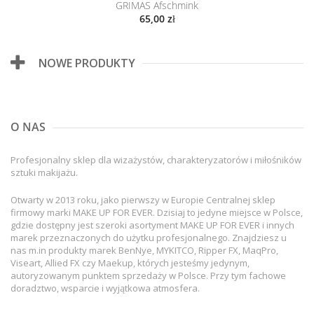
GRIMAS Afschmink
65,00 zł
NOWE PRODUKTY
O NAS
Profesjonalny sklep dla wizażystów, charakteryzatorów i miłośników
sztuki makijażu.
Otwarty w 2013 roku, jako pierwszy w Europie Centralnej sklep
firmowy marki MAKE UP FOR EVER. Dzisiaj to jedyne miejsce w Polsce,
gdzie dostępny jest szeroki asortyment MAKE UP FOR EVER i innych
marek przeznaczonych do użytku profesjonalnego. Znajdziesz u
nas m.in produkty marek BenNye, MYKITCO, Ripper FX, MaqPro,
Viseart, Allied FX czy Maekup, których jesteśmy jedynym,
autoryzowanym punktem sprzedaży w Polsce. Przy tym fachowe
doradztwo, wsparcie i wyjątkowa atmosfera.