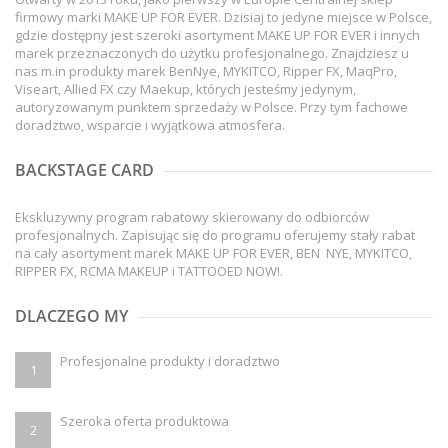
firmowy marki MAKE UP FOR EVER. Dzisiaj to jedyne miejsce w Polsce,
gdzie dostępny jest szeroki asortyment MAKE UP FOR EVER i innych
marek przeznaczonych do użytku profesjonalnego. Znajdziesz u
nas m.in produkty marek BenNye, MYKITCO, Ripper FX, MaqPro,
Viseart, Allied FX czy Maekup, których jesteśmy jedynym,
autoryzowanym punktem sprzedaży w Polsce. Przy tym fachowe
doradztwo, wsparcie i wyjątkowa atmosfera.
BACKSTAGE CARD
Ekskluzywny program rabatowy skierowany do odbiorców
profesjonalnych. Zapisując się do programu oferujemy stały rabat
na cały asortyment marek MAKE UP FOR EVER, BEN NYE, MYKITCO,
RIPPER FX, RCMA MAKEUP i TATTOOED NOW!.
DLACZEGO MY
Profesjonalne produkty i doradztwo
1
Szeroka oferta produktowa
2