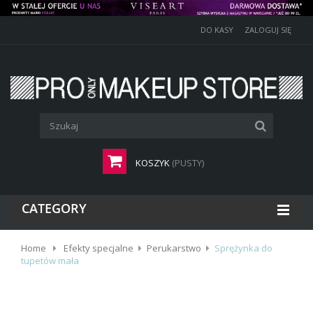
DO KASY
ZALOGUJ SIĘ
KOSZYK
(PUSTY)
CATEGORY
Home
Efekty specjalne
Perukarstwo
Sprężynka do
tupetów mała