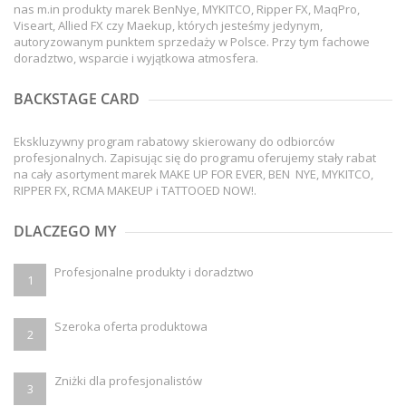
nas m.in produkty marek BenNye, MYKITCO, Ripper FX, MaqPro,
Viseart, Allied FX czy Maekup, których jesteśmy jedynym,
autoryzowanym punktem sprzedaży w Polsce. Przy tym fachowe
doradztwo, wsparcie i wyjątkowa atmosfera.
BACKSTAGE CARD
Ekskluzywny program rabatowy skierowany do odbiorców
profesjonalnych. Zapisując się do programu oferujemy stały rabat
na cały asortyment marek MAKE UP FOR EVER, BEN NYE, MYKITCO,
RIPPER FX, RCMA MAKEUP i TATTOOED NOW!.
DLACZEGO MY
Profesjonalne produkty i doradztwo
1
Szeroka oferta produktowa
2
Zniżki dla profesjonalistów
3