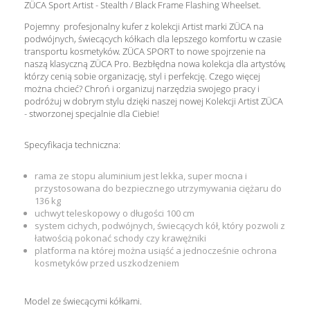
ZÜCA Sport Artist - Stealth / Black Frame Flashing Wheelset.
Pojemny profesjonalny kufer z kolekcji Artist marki ZÜCA na
podwójnych, świecących kółkach dla lepszego komfortu w czasie
transportu kosmetyków. ZÜCA SPORT to nowe spojrzenie na
naszą klasyczną ZÜCA Pro. Bezbłędna nowa kolekcja dla artystów,
którzy cenią sobie organizację, styl i perfekcję. Czego więcej
można chcieć? Chroń i organizuj narzędzia swojego pracy i
podróżuj w dobrym stylu dzięki naszej nowej Kolekcji Artist ZÜCA
- stworzonej specjalnie dla Ciebie!
Specyfikacja techniczna:
rama ze stopu aluminium jest lekka, super mocna i
przystosowana do bezpiecznego utrzymywania ciężaru do
136 kg
uchwyt teleskopowy o długości 100 cm
system cichych, podwójnych, świecących kół, który pozwoli z
łatwością pokonać schody czy krawężniki
platforma na której można usiąść a jednocześnie ochrona
kosmetyków przed uszkodzeniem
Model ze świecącymi kółkami.