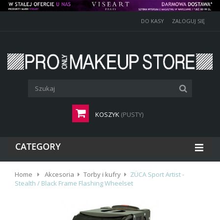
DO KASY
ZALOGUJ SIĘ
KOSZYK
(PUSTY)
CATEGORY
Home
Akcesoria
Torby i kufry
ZÜCA Sport Artist -
Stealth / Black Frame Flashing Wheelset