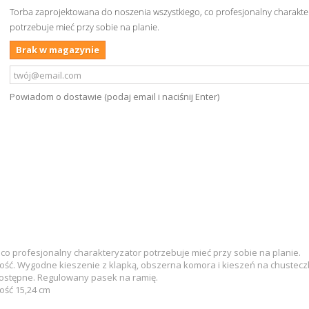
Torba zaprojektowana do noszenia wszystkiego, co profesjonalny charakte
potrzebuje mieć przy sobie na planie.
Brak w magazynie
Powiadom o dostawie (podaj email i naciśnij Enter)
co profesjonalny charakteryzator potrzebuje mieć przy sobie na planie.
ność. Wygodne kieszenie z klapką, obszerna komora i kieszeń na chustecz
 dostępne. Regulowany pasek na ramię.
ość 15,24 cm