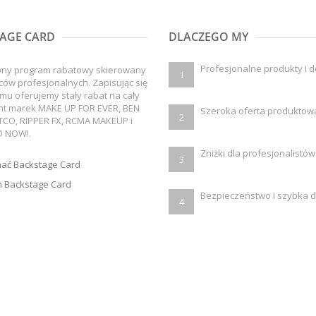
AGE CARD
DLACZEGO MY
Profesjonalne produkty i 
wny program rabatowy skierowany
1
ców profesjonalnych. Zapisując się
mu oferujemy stały rabat na cały
nt marek MAKE UP FOR EVER, BEN
Szeroka oferta produktow
2
TCO, RIPPER FX, RCMA MAKEUP i
 NOW!.
Zniżki dla profesjonalistów
3
mać Backstage Card
 Backstage Card
Bezpieczeństwo i szybka 
4