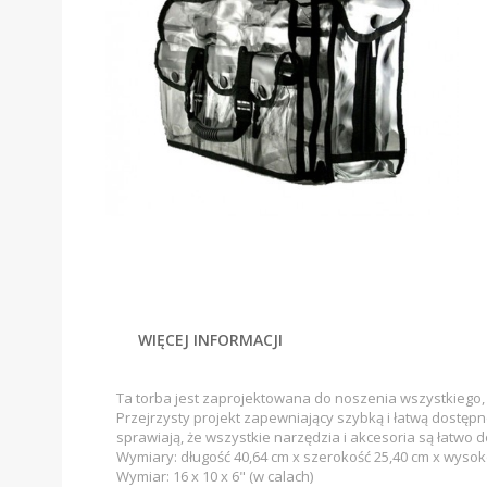
WIĘCEJ INFORMACJI
Ta torba jest zaprojektowana do noszenia wszystkiego, 
Przejrzysty projekt zapewniający szybką i łatwą dostęp
sprawiają, że wszystkie narzędzia i akcesoria są łatwo
Wymiary: długość 40,64 cm x szerokość 25,40 cm x wysok
Wymiar: 16 x 10 x 6" (w calach)