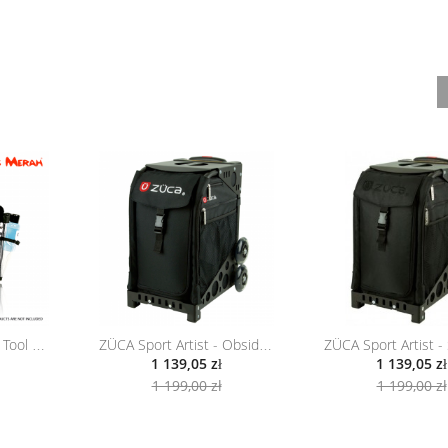
Tas Merah Make-Up Tool Bag Small...
ZÜCA Sport Artist - Obsidian /...
1 139,05 zł
1 139,05 zł
1 199,00 zł
1 199,00 zł