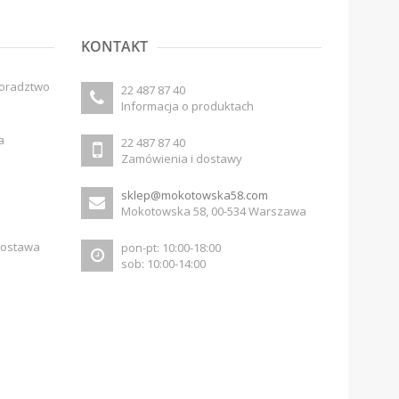
KONTAKT
doradztwo
22 487 87 40
Informacja o produktach
a
22 487 87 40
Zamówienia i dostawy
sklep@mokotowska58.com
Mokotowska 58, 00-534 Warszawa
dostawa
pon-pt: 10:00-18:00
sob: 10:00-14:00