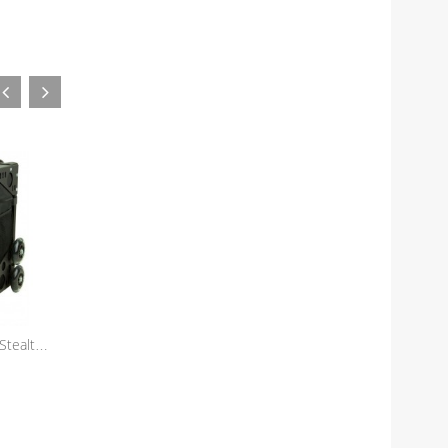
ZÜCA Artist Backpack
ZÜCA Skipper A
ZÜCA Sport Artist - Stealth /...
664,05 zł
474,05 zł
699,00 zł
499,00 zł