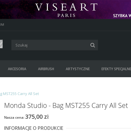
OM
AKCESORIA
AIRBRUSH
ARTYSTYCZNE
EFEKTY SPECJALN
g MST255 Carry All Set
Monda Studio - Bag MST255 Carry All Set
375,00 zł
Nasza cena:
INFORMACJE O PRODUKCIE