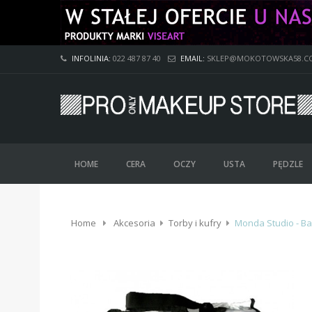
INFOLINIA:
022 487 87 40
EMAIL:
SKLEP@MOKOTOWSKA58.C
HOME
CERA
OCZY
USTA
PĘDZLE
Home
Akcesoria
Torby i kufry
Monda Studio - Ba