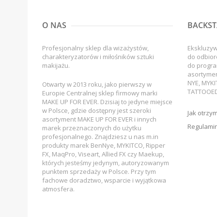
O NAS
BACKST
Profesjonalny sklep dla wizażystów,
Ekskluzy
charakteryzatorów i miłośników sztuki
do odbior
makijażu.
do progra
asortyme
NYE, MYKI
Otwarty w 2013 roku, jako pierwszy w
TATTOOED
Europie Centralnej sklep firmowy marki
MAKE UP FOR EVER. Dzisiaj to jedyne miejsce
w Polsce, gdzie dostępny jest szeroki
Jak otrzy
asortyment MAKE UP FOR EVER i innych
Regulamin
marek przeznaczonych do użytku
profesjonalnego. Znajdziesz u nas m.in
produkty marek BenNye, MYKITCO, Ripper
FX, MaqPro, Viseart, Allied FX czy Maekup,
których jesteśmy jedynym, autoryzowanym
punktem sprzedaży w Polsce. Przy tym
fachowe doradztwo, wsparcie i wyjątkowa
atmosfera.