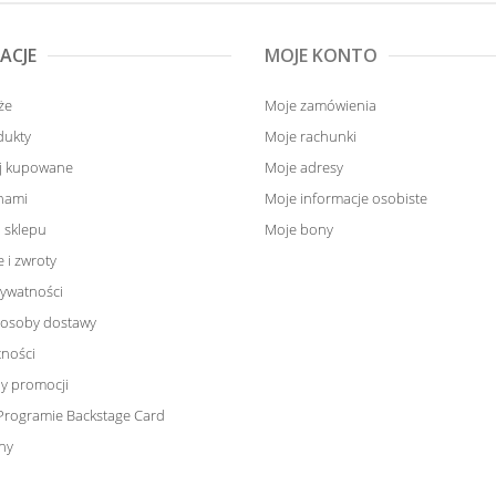
ACJE
MOJE KONTO
że
Moje zamówienia
dukty
Moje rachunki
ej kupowane
Moje adresy
 nami
Moje informacje osobiste
 sklepu
Moje bony
 i zwroty
rywatności
sposoby dostawy
tności
y promocji
Programie Backstage Card
ny