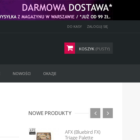
DO KASY
ZALOGUJ SIĘ
KOSZYK
(PUSTY)
E
NOWOŚCI
OKAZJE
NOWE PRODUKTY
AFX (Bluebird FX)
Triage Palette