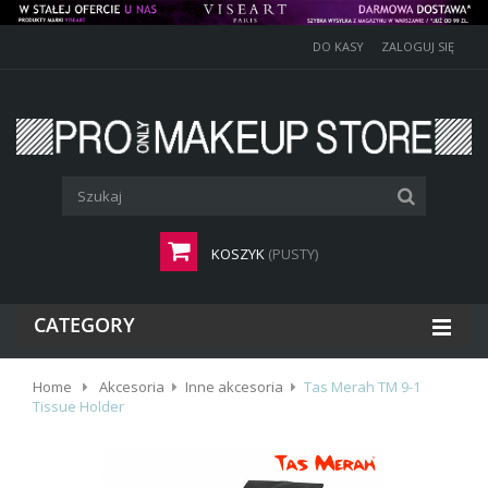
DO KASY
ZALOGUJ SIĘ
KOSZYK
(PUSTY)
CATEGORY
Home
Akcesoria
Inne akcesoria
Tas Merah TM 9-1
Tissue Holder