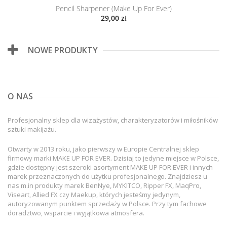
Pencil Sharpener (Make Up For Ever)
29,00 zł
NOWE PRODUKTY
O NAS
Profesjonalny sklep dla wizażystów, charakteryzatorów i miłośników
sztuki makijażu.
Otwarty w 2013 roku, jako pierwszy w Europie Centralnej sklep
firmowy marki MAKE UP FOR EVER. Dzisiaj to jedyne miejsce w Polsce,
gdzie dostępny jest szeroki asortyment MAKE UP FOR EVER i innych
marek przeznaczonych do użytku profesjonalnego. Znajdziesz u
nas m.in produkty marek BenNye, MYKITCO, Ripper FX, MaqPro,
Viseart, Allied FX czy Maekup, których jesteśmy jedynym,
autoryzowanym punktem sprzedaży w Polsce. Przy tym fachowe
doradztwo, wsparcie i wyjątkowa atmosfera.