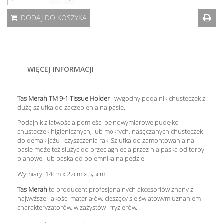
DODAJ DO KOSZYKA
WIĘCEJ INFORMACJI
Tas Merah TM 9-1 Tissue Holder
- wygodny podajnik chusteczek z
dużą szlufką do zaczepienia na pasie.
Podajnik z łatwością pomieści pełnowymiarowe pudełko
chusteczek higienicznych, lub mokrych, nasączanych chusteczek
do demakijażu i czyszczenia rąk. Szlufka do zamontowania na
pasie może też służyć do przeciągnięcia przez nią paska od torby
planowej lub paska od pojemnika na pędzle.
Wymiary
: 14cm x 22cm x 5,5cm
Tas Merah
to producent profesjonalnych akcesoriów znany z
najwyższej jakości materiałów, cieszący się światowym uznaniem
charakteryzatorów, wizażystów i fryzjerów.