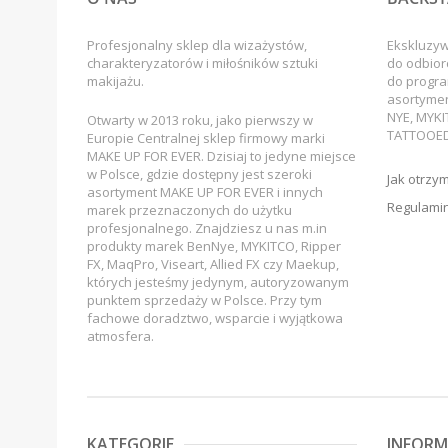
Profesjonalny sklep dla wizażystów,
Ekskluzy
charakteryzatorów i miłośników sztuki
do odbior
makijażu.
do progra
asortyme
NYE, MYKI
Otwarty w 2013 roku, jako pierwszy w
TATTOOED
Europie Centralnej sklep firmowy marki
MAKE UP FOR EVER. Dzisiaj to jedyne miejsce
w Polsce, gdzie dostępny jest szeroki
Jak otrzy
asortyment MAKE UP FOR EVER i innych
Regulamin
marek przeznaczonych do użytku
profesjonalnego. Znajdziesz u nas m.in
produkty marek BenNye, MYKITCO, Ripper
FX, MaqPro, Viseart, Allied FX czy Maekup,
których jesteśmy jedynym, autoryzowanym
punktem sprzedaży w Polsce. Przy tym
fachowe doradztwo, wsparcie i wyjątkowa
atmosfera.
KATEGORIE
INFORM