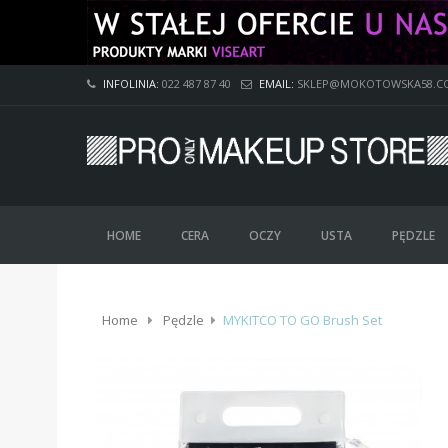
INFOLINIA:
022 487 87 40
EMAIL:
SKLEP@MOKOTOWSKA58.C
HOME
CERA
OCZY
USTA
PĘDZLE
Home
Pędzle
MYKITCO TO GO Brush Set