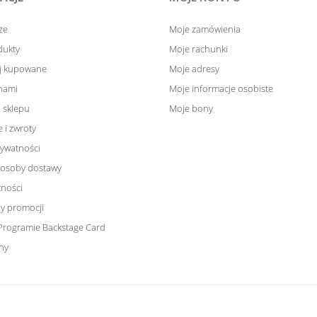
że
Moje zamówienia
dukty
Moje rachunki
ej kupowane
Moje adresy
 nami
Moje informacje osobiste
 sklepu
Moje bony
 i zwroty
rywatności
sposoby dostawy
tności
y promocji
Programie Backstage Card
ny