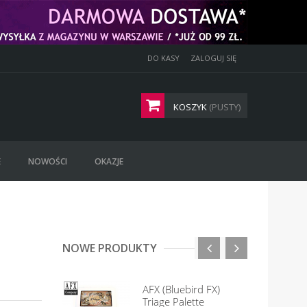
DO KASY
ZALOGUJ SIĘ
KOSZYK
(PUSTY)
E
NOWOŚCI
OKAZJE
NOWE PRODUKTY
AFX (Bluebird FX)
Triage Palette