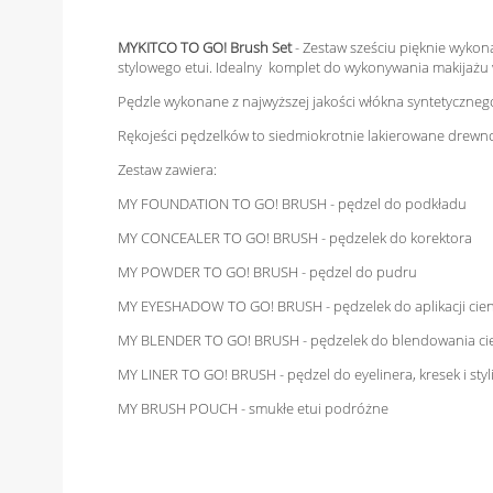
MYKITCO TO GO! Brush Set
- Zestaw sześciu pięknie wykon
stylowego etui. Idealny komplet do wykonywania makijażu
Pędzle wykonane z najwyższej jakości włókna syntetyczn
Rękojeści pędzelków to siedmiokrotnie lakierowane drewno
Zestaw zawiera:
MY FOUNDATION TO GO! BRUSH - pędzel do podkładu
MY CONCEALER TO GO! BRUSH - pędzelek do korektora
MY POWDER TO GO! BRUSH - pędzel do pudru
MY EYESHADOW TO GO! BRUSH - pędzelek do aplikacji cien
MY BLENDER TO GO! BRUSH - pędzelek do blendowania ci
MY LINER TO GO! BRUSH - pędzel do eyelinera, kresek i styli
MY BRUSH POUCH - smukłe etui podróżne