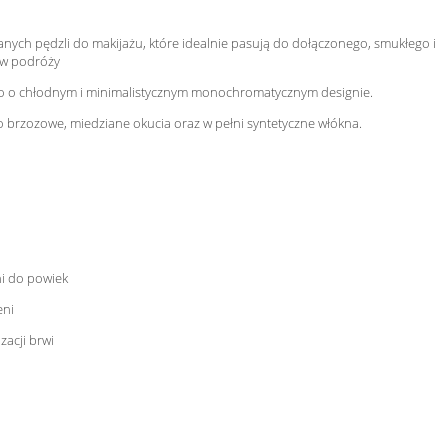
anych pędzli do makijażu, które idealnie pasują do dołączonego, smukłego i
 w podróży
ego o chłodnym i minimalistycznym monochromatycznym designie.
 brzozowe, miedziane okucia oraz w pełni syntetyczne włókna.
i do powiek
eni
zacji brwi