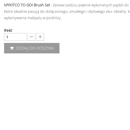
MYKITCO TO GO! Brush Set
- Zestaw sześciu pięknie wykonanych pędzli do 
które idealnie pasują do dołączonego, smukłego i stylowego etui. Idealny 
wykonywania makijażu w podróży.
Ilość
DODAJ DO KOSZYKA