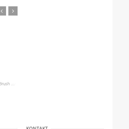
Precision Smudger Brush - Small...
Precision Shader Brush - Small -...
99,00 zł
119,00 zł
KONTAKT