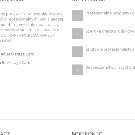
Profesjonalne produkty i 
wny program rabatowy skierowany
1
ców profesjonalnych. Zapisując się
mu oferujemy stały rabat na cały
nt marek MAKE UP FOR EVER, BEN
Szeroka oferta produktow
2
TCO, RIPPER FX, RCMA MAKEUP i
 NOW!.
Zniżki dla profesjonalistów
3
mać Backstage Card
 Backstage Card
Bezpieczeństwo i szybka 
4
ACJE
MOJE KONTO