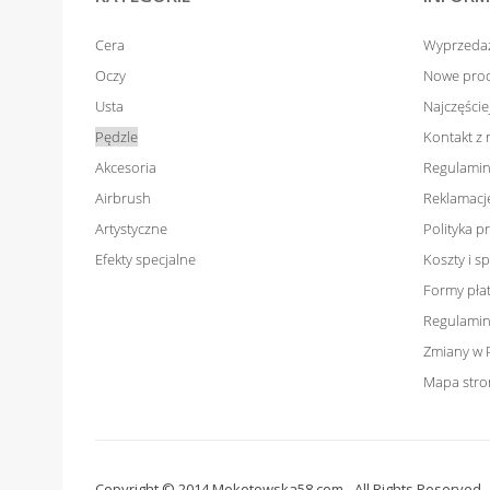
Cera
Wyprzeda
Oczy
Nowe pro
Usta
Najczęści
Pędzle
Kontakt z
Akcesoria
Regulamin
Airbrush
Reklamacje
Artystyczne
Polityka p
Efekty specjalne
Koszty i 
Formy pła
Regulamin
Zmiany w 
Mapa stro
Copyright © 2014 Mokotowska58.com - All Rights Reserved