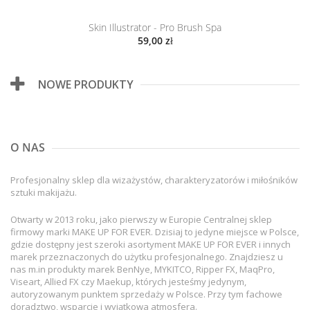
Skin Illustrator - Pro Brush Spa
59,00 zł
NOWE PRODUKTY
O NAS
Profesjonalny sklep dla wizażystów, charakteryzatorów i miłośników
sztuki makijażu.
Otwarty w 2013 roku, jako pierwszy w Europie Centralnej sklep
firmowy marki MAKE UP FOR EVER. Dzisiaj to jedyne miejsce w Polsce,
gdzie dostępny jest szeroki asortyment MAKE UP FOR EVER i innych
marek przeznaczonych do użytku profesjonalnego. Znajdziesz u
nas m.in produkty marek BenNye, MYKITCO, Ripper FX, MaqPro,
Viseart, Allied FX czy Maekup, których jesteśmy jedynym,
autoryzowanym punktem sprzedaży w Polsce. Przy tym fachowe
doradztwo, wsparcie i wyjątkowa atmosfera.