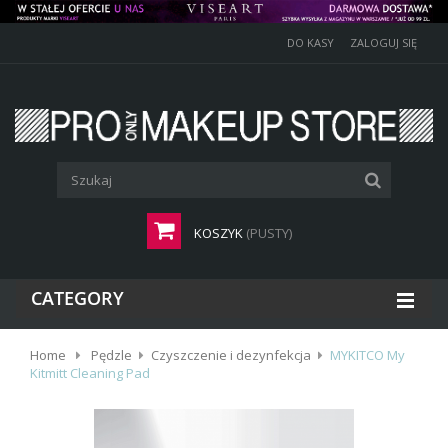
DO KASY
ZALOGUJ SIĘ
KOSZYK
(PUSTY)
CATEGORY
Home
Pędzle
Czyszczenie i dezynfekcja
MYKITCO My
Kitmitt Cleaning Pad