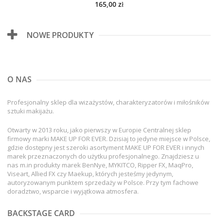
165,00 zł
NOWE PRODUKTY
O NAS
Profesjonalny sklep dla wizażystów, charakteryzatorów i miłośników
sztuki makijażu.
Otwarty w 2013 roku, jako pierwszy w Europie Centralnej sklep
firmowy marki MAKE UP FOR EVER. Dzisiaj to jedyne miejsce w Polsce,
gdzie dostępny jest szeroki asortyment MAKE UP FOR EVER i innych
marek przeznaczonych do użytku profesjonalnego. Znajdziesz u
nas m.in produkty marek BenNye, MYKITCO, Ripper FX, MaqPro,
Viseart, Allied FX czy Maekup, których jesteśmy jedynym,
autoryzowanym punktem sprzedaży w Polsce. Przy tym fachowe
doradztwo, wsparcie i wyjątkowa atmosfera.
BACKSTAGE CARD