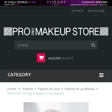
DO KASY
ZALOGUJ SIĘ
KOSZYK
(PUSTY)
CATEGORY
Home
Pędzle
Pędzle do cery
Pędzle do podkładu
MYKITCO 107 My Flawless Foundation