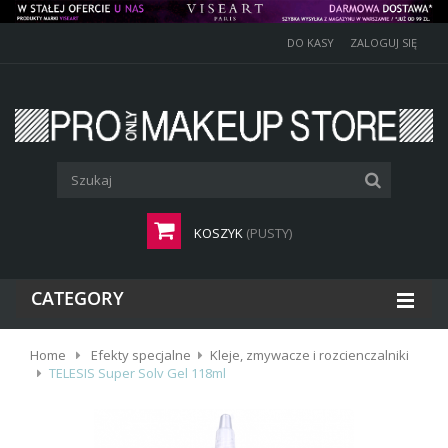
DO KASY
ZALOGUJ SIĘ
KOSZYK
(PUSTY)
CATEGORY
Home
Efekty specjalne
Kleje, zmywacze i rozcienczalniki
TELESIS Super Solv Gel 118ml