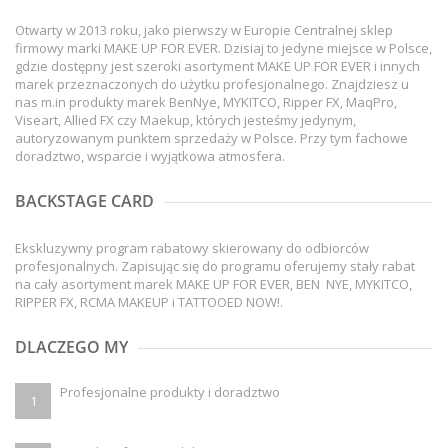
Otwarty w 2013 roku, jako pierwszy w Europie Centralnej sklep
firmowy marki MAKE UP FOR EVER. Dzisiaj to jedyne miejsce w Polsce,
gdzie dostępny jest szeroki asortyment MAKE UP FOR EVER i innych
marek przeznaczonych do użytku profesjonalnego. Znajdziesz u
nas m.in produkty marek BenNye, MYKITCO, Ripper FX, MaqPro,
Viseart, Allied FX czy Maekup, których jesteśmy jedynym,
autoryzowanym punktem sprzedaży w Polsce. Przy tym fachowe
doradztwo, wsparcie i wyjątkowa atmosfera.
BACKSTAGE CARD
Ekskluzywny program rabatowy skierowany do odbiorców
profesjonalnych. Zapisując się do programu oferujemy stały rabat
na cały asortyment marek MAKE UP FOR EVER, BEN NYE, MYKITCO,
RIPPER FX, RCMA MAKEUP i TATTOOED NOW!.
DLACZEGO MY
Profesjonalne produkty i doradztwo
1