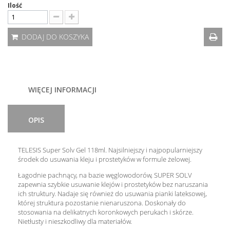
Ilość
DODAJ DO KOSZYKA
WIĘCEJ INFORMACJI
OPIS
TELESIS Super Solv Gel 118ml. Najsilniejszy i najpopularniejszy
środek do usuwania kleju i prostetyków w formule żelowej.
Łagodnie pachnący, na bazie węglowodorów, SUPER SOLV
zapewnia szybkie usuwanie klejów i prostetyków bez naruszania
ich struktury. Nadaje się również do usuwania pianki lateksowej,
której struktura pozostanie nienaruszona. Doskonały do
stosowania na delikatnych koronkowych perukach i skórze.
Nietłusty i nieszkodliwy dla materiałów.