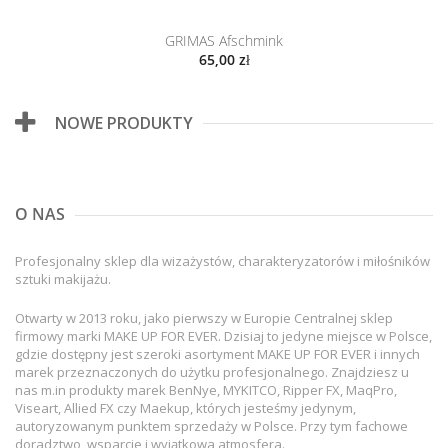
GRIMAS Afschmink
65,00 zł
NOWE PRODUKTY
O NAS
Profesjonalny sklep dla wizażystów, charakteryzatorów i miłośników
sztuki makijażu.
Otwarty w 2013 roku, jako pierwszy w Europie Centralnej sklep
firmowy marki MAKE UP FOR EVER. Dzisiaj to jedyne miejsce w Polsce,
gdzie dostępny jest szeroki asortyment MAKE UP FOR EVER i innych
marek przeznaczonych do użytku profesjonalnego. Znajdziesz u
nas m.in produkty marek BenNye, MYKITCO, Ripper FX, MaqPro,
Viseart, Allied FX czy Maekup, których jesteśmy jedynym,
autoryzowanym punktem sprzedaży w Polsce. Przy tym fachowe
doradztwo, wsparcie i wyjątkowa atmosfera.