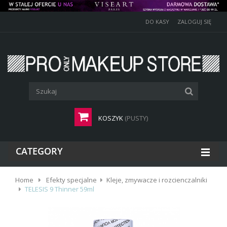
DO KASY
ZALOGUJ SIĘ
KOSZYK
(PUSTY)
CATEGORY
Home
Efekty specjalne
Kleje, zmywacze i rozcienczalniki
TELESIS 9 Thinner 59ml