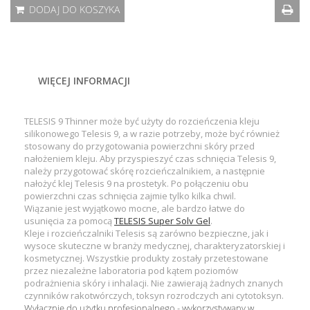
DODAJ DO KOSZYKA
WIĘCEJ INFORMACJI
TELESIS 9 Thinner może być użyty do rozcieńczenia kleju
silikonowego Telesis 9, a w razie potrzeby, może być również
stosowany do przygotowania powierzchni skóry przed
nałożeniem kleju. Aby przyspieszyć czas schnięcia Telesis 9,
należy przygotować skórę rozcieńczalnikiem, a następnie
nałożyć klej Telesis 9 na prostetyk. Po połączeniu obu
powierzchni czas schnięcia zajmie tylko kilka chwil.
Wiązanie jest wyjątkowo mocne, ale bardzo łatwe do
usunięcia za pomocą
TELESIS Super Solv Gel
.
Kleje i rozcieńczalniki Telesis są zarówno bezpieczne, jak i
wysoce skuteczne w branży medycznej, charakteryzatorskiej i
kosmetycznej. Wszystkie produkty zostały przetestowane
przez niezależne laboratoria pod kątem poziomów
podrażnienia skóry i inhalacji. Nie zawierają żadnych znanych
czynników rakotwórczych, toksyn rozrodczych ani cytotoksyn.
Wyłącznie do użytku profesjonalnego - wykorzystywany w