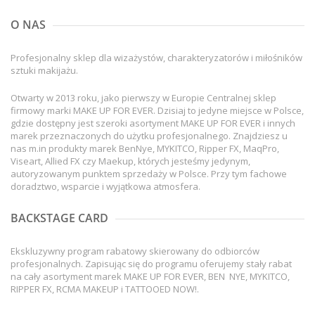
O NAS
Profesjonalny sklep dla wizażystów, charakteryzatorów i miłośników
sztuki makijażu.
Otwarty w 2013 roku, jako pierwszy w Europie Centralnej sklep
firmowy marki MAKE UP FOR EVER. Dzisiaj to jedyne miejsce w Polsce,
gdzie dostępny jest szeroki asortyment MAKE UP FOR EVER i innych
marek przeznaczonych do użytku profesjonalnego. Znajdziesz u
nas m.in produkty marek BenNye, MYKITCO, Ripper FX, MaqPro,
Viseart, Allied FX czy Maekup, których jesteśmy jedynym,
autoryzowanym punktem sprzedaży w Polsce. Przy tym fachowe
doradztwo, wsparcie i wyjątkowa atmosfera.
BACKSTAGE CARD
Ekskluzywny program rabatowy skierowany do odbiorców
profesjonalnych. Zapisując się do programu oferujemy stały rabat
na cały asortyment marek MAKE UP FOR EVER, BEN NYE, MYKITCO,
RIPPER FX, RCMA MAKEUP i TATTOOED NOW!.