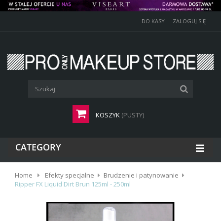
DO KASY
ZALOGUJ SIĘ
KOSZYK
(PUSTY)
CATEGORY
Home
Efekty specjalne
Brudzenie i patynowanie
Ripper FX Liquid Dirt Brun 125ml - 250ml