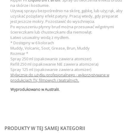
Ripper FX
Liquid Dirt Brun
. Spray do tworzenia efektu brudu
na skórze i kostiumie.
Używaj sprayu bezpośrednio na skórę, gąbkę, lub użyj rąk, aby
uzyskać pożądany efekt patyny. Pracuj wtedy, gdy preparat
jest jeszcze mokry. Pozostawić do wyschnięcia.
Po wysuszeniu płynny brud można przesuwać wilgotnymi
ściereczkami lub chusteczkami dla niemowląt.
Łatwo usuwalny wodą z mydłem.
* Dostępny w 6 kolorach
Muddy, Volcanic, Soot, Grease, Brun, Muddy
Rozmiar *
Spray 250 ml (opakowanie zawiera atomizer)
Refill 250 ml (opakowanie NIE zawiera atomizera)
Spray 125 ml (opakowanie zawiera atomizer)
Wyłącznie do użytku profesjonalnego - wykorzystywane w
produkcjach TV, filmowych i teatralnych.
Wyprodukowano w Australii.
PRODUKTY W TEJ SAMEJ KATEGORII