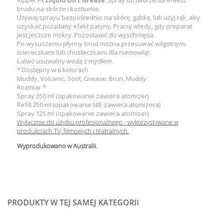
Ripper Fx
Liquid Dirt Grease
. Spray do tworzenia efektu
brudu na skórze i kostiumie.
Używaj sprayu bezpośrednio na skórę, gąbkę, lub użyj rąk, aby
uzyskać pożądany efekt patyny. Pracuj wtedy, gdy preparat
jest jeszcze mokry. Pozostawić do wyschnięcia.
Po wysuszeniu płynny brud można przesuwać wilgotnymi
ściereczkami lub chusteczkami dla niemowląt.
Łatwo usuwalny wodą z mydłem.
* Dostępny w 6 kolorach
Muddy, Volcanic, Soot, Grease, Brun, Muddy
Rozmiar *
Spray 250 ml (opakowanie zawiera atomizer)
Refill 250 ml (opakowanie NIE zawiera atomizera)
Spray 125 ml (opakowanie zawiera atomizer)
Wyłącznie do użytku profesjonalnego - wykorzystywane w
produkcjach TV, filmowych i teatralnych.
Wyprodukowano w Australii.
PRODUKTY W TEJ SAMEJ KATEGORII