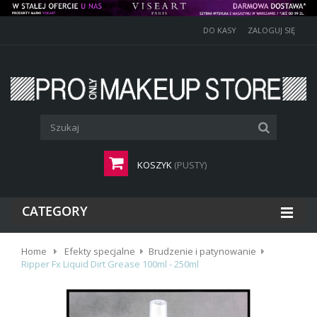
DO KASY
ZALOGUJ SIĘ
KOSZYK
(PUSTY)
CATEGORY
Home
Efekty specjalne
Brudzenie i patynowanie
Ripper Fx Liquid Dirt Grease 100ml - 250ml