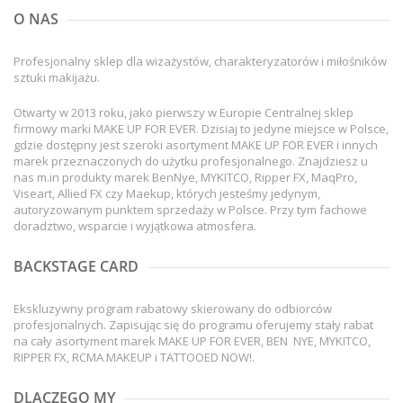
O NAS
Profesjonalny sklep dla wizażystów, charakteryzatorów i miłośników
sztuki makijażu.
Otwarty w 2013 roku, jako pierwszy w Europie Centralnej sklep
firmowy marki MAKE UP FOR EVER. Dzisiaj to jedyne miejsce w Polsce,
gdzie dostępny jest szeroki asortyment MAKE UP FOR EVER i innych
marek przeznaczonych do użytku profesjonalnego. Znajdziesz u
nas m.in produkty marek BenNye, MYKITCO, Ripper FX, MaqPro,
Viseart, Allied FX czy Maekup, których jesteśmy jedynym,
autoryzowanym punktem sprzedaży w Polsce. Przy tym fachowe
doradztwo, wsparcie i wyjątkowa atmosfera.
BACKSTAGE CARD
Ekskluzywny program rabatowy skierowany do odbiorców
profesjonalnych. Zapisując się do programu oferujemy stały rabat
na cały asortyment marek MAKE UP FOR EVER, BEN NYE, MYKITCO,
RIPPER FX, RCMA MAKEUP i TATTOOED NOW!.
DLACZEGO MY