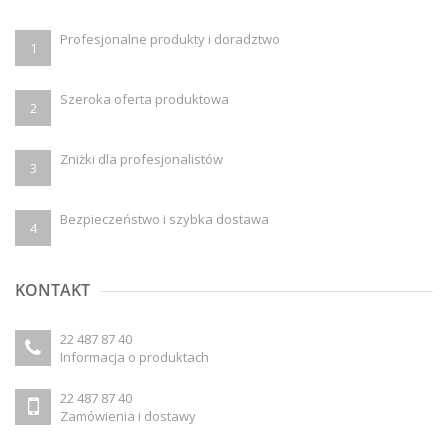
Profesjonalne produkty i doradztwo
1
Szeroka oferta produktowa
2
Zniżki dla profesjonalistów
3
Bezpieczeństwo i szybka dostawa
4
KONTAKT
22 487 87 40
Informacja o produktach
22 487 87 40
Zamówienia i dostawy