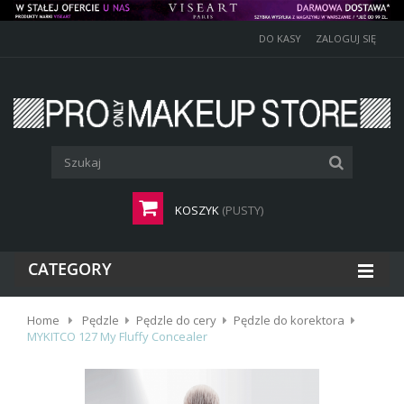
DO KASY
ZALOGUJ SIĘ
KOSZYK
(PUSTY)
CATEGORY
Home
Pędzle
Pędzle do cery
Pędzle do korektora
MYKITCO 127 My Fluffy Concealer