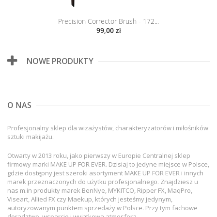
Precision Corrector Brush - 172...
99,00 zł
NOWE PRODUKTY
O NAS
Profesjonalny sklep dla wizażystów, charakteryzatorów i miłośników
sztuki makijażu.
Otwarty w 2013 roku, jako pierwszy w Europie Centralnej sklep
firmowy marki MAKE UP FOR EVER. Dzisiaj to jedyne miejsce w Polsce,
gdzie dostępny jest szeroki asortyment MAKE UP FOR EVER i innych
marek przeznaczonych do użytku profesjonalnego. Znajdziesz u
nas m.in produkty marek BenNye, MYKITCO, Ripper FX, MaqPro,
Viseart, Allied FX czy Maekup, których jesteśmy jedynym,
autoryzowanym punktem sprzedaży w Polsce. Przy tym fachowe
doradztwo, wsparcie i wyjątkowa atmosfera.