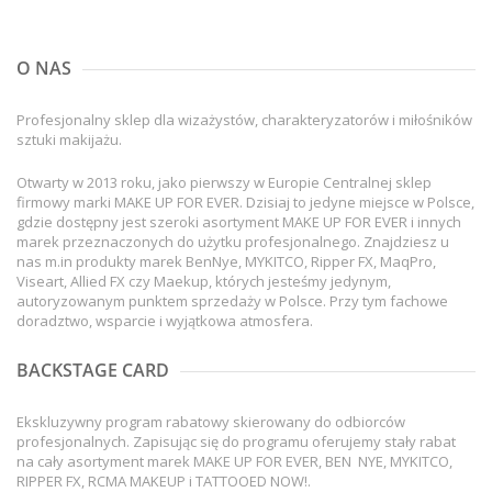
O NAS
Profesjonalny sklep dla wizażystów, charakteryzatorów i miłośników
sztuki makijażu.
Otwarty w 2013 roku, jako pierwszy w Europie Centralnej sklep
firmowy marki MAKE UP FOR EVER. Dzisiaj to jedyne miejsce w Polsce,
gdzie dostępny jest szeroki asortyment MAKE UP FOR EVER i innych
marek przeznaczonych do użytku profesjonalnego. Znajdziesz u
nas m.in produkty marek BenNye, MYKITCO, Ripper FX, MaqPro,
Viseart, Allied FX czy Maekup, których jesteśmy jedynym,
autoryzowanym punktem sprzedaży w Polsce. Przy tym fachowe
doradztwo, wsparcie i wyjątkowa atmosfera.
BACKSTAGE CARD
Ekskluzywny program rabatowy skierowany do odbiorców
profesjonalnych. Zapisując się do programu oferujemy stały rabat
na cały asortyment marek MAKE UP FOR EVER, BEN NYE, MYKITCO,
RIPPER FX, RCMA MAKEUP i TATTOOED NOW!.