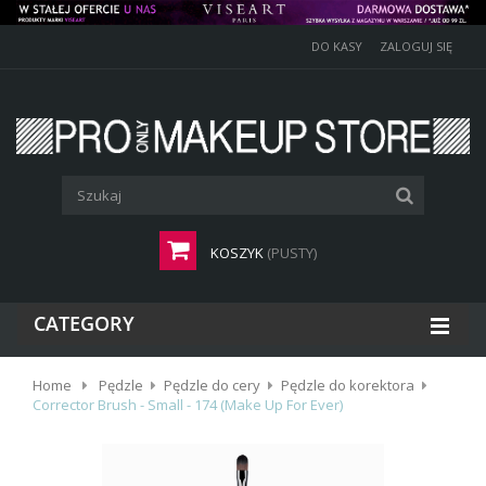
DO KASY
ZALOGUJ SIĘ
KOSZYK
(PUSTY)
CATEGORY
Home
Pędzle
Pędzle do cery
Pędzle do korektora
Corrector Brush - Small - 174 (Make Up For Ever)