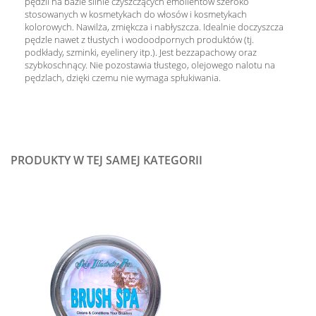
pędzli na bazie silnie czyszczących emolientów szeroko
stosowanych w kosmetykach do włosów i kosmetykach
kolorowych. Nawilża, zmiękcza i nabłyszcza. Idealnie doczyszcza
pędzle nawet z tłustych i wodoodpornych produktów (tj.
podkłady, szminki, eyelinery itp.). Jest bezzapachowy oraz
szybkoschnący. Nie pozostawia tłustego, olejowego nalotu na
pędzlach, dzięki czemu nie wymaga spłukiwania.
PRODUKTY W TEJ SAMEJ KATEGORII