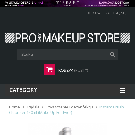
DO KASY
ZALOGUJ SIĘ
KOSZYK
(PUSTY)
CATEGORY
Home
Pędzle
Czyszczenie i dezynfekcja
Instant Brush
Cleanser 140ml (Make Up For Ever)