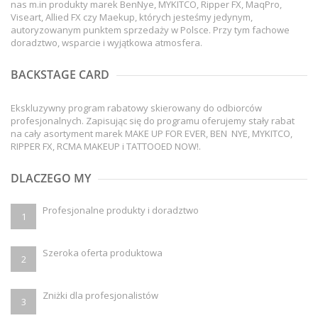
nas m.in produkty marek BenNye, MYKITCO, Ripper FX, MaqPro,
Viseart, Allied FX czy Maekup, których jesteśmy jedynym,
autoryzowanym punktem sprzedaży w Polsce. Przy tym fachowe
doradztwo, wsparcie i wyjątkowa atmosfera.
BACKSTAGE CARD
Ekskluzywny program rabatowy skierowany do odbiorców
profesjonalnych. Zapisując się do programu oferujemy stały rabat
na cały asortyment marek MAKE UP FOR EVER, BEN NYE, MYKITCO,
RIPPER FX, RCMA MAKEUP i TATTOOED NOW!.
DLACZEGO MY
Profesjonalne produkty i doradztwo
1
Szeroka oferta produktowa
2
Zniżki dla profesjonalistów
3