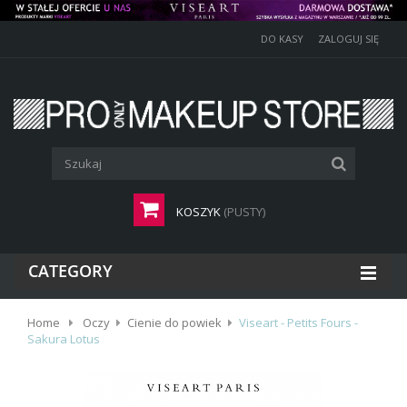
DO KASY
ZALOGUJ SIĘ
KOSZYK
(PUSTY)
CATEGORY
Home
Oczy
Cienie do powiek
Viseart - Petits Fours -
Sakura Lotus