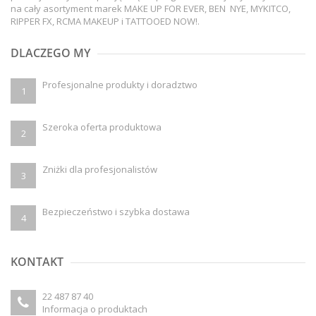
na cały asortyment marek MAKE UP FOR EVER, BEN NYE, MYKITCO,
RIPPER FX, RCMA MAKEUP i TATTOOED NOW!.
DLACZEGO MY
Profesjonalne produkty i doradztwo
1
Szeroka oferta produktowa
2
Zniżki dla profesjonalistów
3
Bezpieczeństwo i szybka dostawa
4
KONTAKT
22 487 87 40
Informacja o produktach