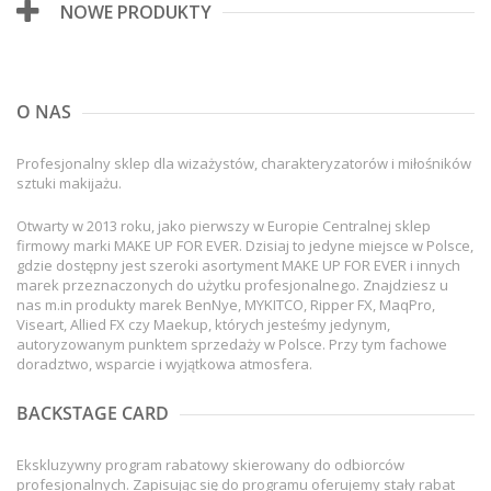
NOWE PRODUKTY
O NAS
Profesjonalny sklep dla wizażystów, charakteryzatorów i miłośników
sztuki makijażu.
Otwarty w 2013 roku, jako pierwszy w Europie Centralnej sklep
firmowy marki MAKE UP FOR EVER. Dzisiaj to jedyne miejsce w Polsce,
gdzie dostępny jest szeroki asortyment MAKE UP FOR EVER i innych
marek przeznaczonych do użytku profesjonalnego. Znajdziesz u
nas m.in produkty marek BenNye, MYKITCO, Ripper FX, MaqPro,
Viseart, Allied FX czy Maekup, których jesteśmy jedynym,
autoryzowanym punktem sprzedaży w Polsce. Przy tym fachowe
doradztwo, wsparcie i wyjątkowa atmosfera.
BACKSTAGE CARD
Ekskluzywny program rabatowy skierowany do odbiorców
profesjonalnych. Zapisując się do programu oferujemy stały rabat