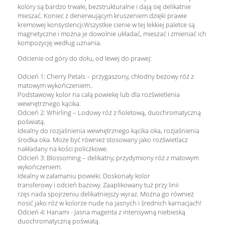
kolory są bardzo trwałe, bezstrukturalne i dają się delikatnie
mieszać. Koniec z denerwującym kruszeniem dzięki prawie
kremowej konsystencji.Wszystkie cienie w tej lekkiej paletce są
magnetyczne i można je dowolnie układać, mieszać i zmieniać ich
kompozycję według uznania.
Odcienie od góry do dołu, od lewej do prawej:
Odcień 1: Cherry Petals – przygaszony, chłodny beżowy róż z
matowym wykończeniem..
Podstawowy kolor na całą powiekę lub dla rozświetlenia
wewnętrznego kącika.
Odcień 2: Whirling – Lodowy róż z fioletową, duochromatyczną
poświatą.
Idealny do rozjaśnienia wewnętrznego kącika oka, rozjaśnienia
środka oka. Może być również stosowany jako rozświetlacz
nakładany na kości policzkowe.
Odcień 3: Blossoming – delikatny, przydymiony róż z matowym
wykończeniem.
Idealny w załamaniu powieki. Doskonały kolor
transferowy i odcień bazowy. Zaaplikowany tuż przy linii
rzęs nada spojrzeniu delikatniejszy wyraz. Można go również
nosić jako róż w kolorze nude na jasnych i średnich karnacjach!
Odcień 4: Hanami - Jasna magenta z intensywną niebieską
duochromatyczną poświatą.