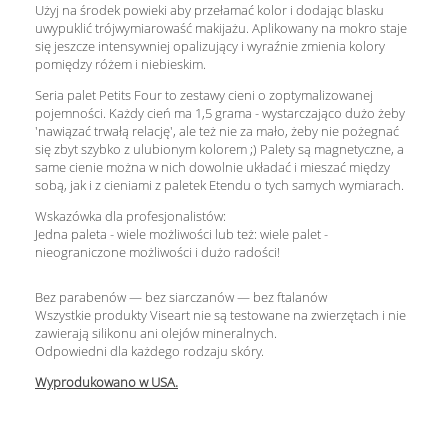
Użyj na środek powieki aby przełamać kolor i dodając blasku
uwypuklić trójwymiarowaść makijażu. Aplikowany na mokro staje
się jeszcze intensywniej opalizujący i wyraźnie zmienia kolory
pomiędzy różem i niebieskim.
Seria palet Petits Four to zestawy cieni o zoptymalizowanej
pojemności. Każdy cień ma 1,5 grama - wystarczająco dużo żeby
'nawiązać trwałą relację', ale też nie za mało, żeby nie pożegnać
się zbyt szybko z ulubionym kolorem ;) Palety są magnetyczne, a
same cienie można w nich dowolnie układać i mieszać między
sobą, jak i z cieniami z paletek Etendu o tych samych wymiarach.
Wskazówka dla profesjonalistów:
Jedna paleta - wiele możliwości lub też: wiele palet -
nieograniczone możliwości i dużo radości!
Bez parabenów — bez siarczanów — bez ftalanów
Wszystkie produkty Viseart nie są testowane na zwierzętach i nie
zawierają silikonu ani olejów mineralnych.
Odpowiedni dla każdego rodzaju skóry.
Wyprodukowano w USA.