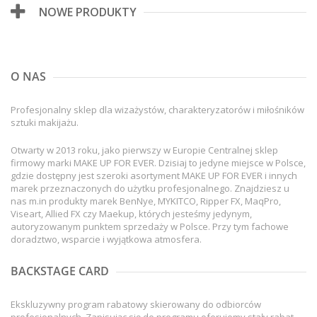
NOWE PRODUKTY
O NAS
Profesjonalny sklep dla wizażystów, charakteryzatorów i miłośników
sztuki makijażu.
Otwarty w 2013 roku, jako pierwszy w Europie Centralnej sklep
firmowy marki MAKE UP FOR EVER. Dzisiaj to jedyne miejsce w Polsce,
gdzie dostępny jest szeroki asortyment MAKE UP FOR EVER i innych
marek przeznaczonych do użytku profesjonalnego. Znajdziesz u
nas m.in produkty marek BenNye, MYKITCO, Ripper FX, MaqPro,
Viseart, Allied FX czy Maekup, których jesteśmy jedynym,
autoryzowanym punktem sprzedaży w Polsce. Przy tym fachowe
doradztwo, wsparcie i wyjątkowa atmosfera.
BACKSTAGE CARD
Ekskluzywny program rabatowy skierowany do odbiorców