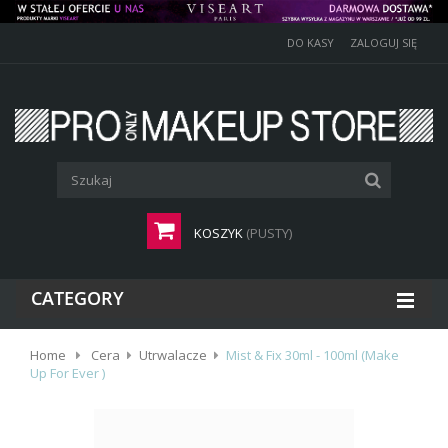
DO KASY
ZALOGUJ SIĘ
KOSZYK
(PUSTY)
CATEGORY
Home
Cera
Utrwalacze
Mist & Fix 30ml - 100ml (Make
Up For Ever )