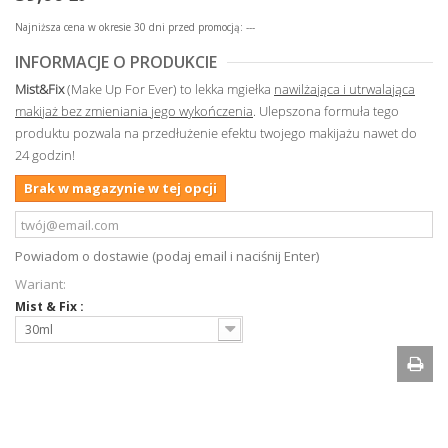
Najniższa cena w okresie 30 dni przed promocją:
---
INFORMACJE O PRODUKCIE
Mist&Fix
(Make Up For Ever) to lekka mgiełka
nawilżająca i utrwalająca
makijaż bez zmieniania jego wykończenia
. Ulepszona formuła tego
produktu pozwala na przedłużenie efektu twojego makijażu nawet do
24 godzin!
Brak w magazynie w tej opcji
Powiadom o dostawie (podaj email i naciśnij Enter)
Wariant:
Mist & Fix :
30ml