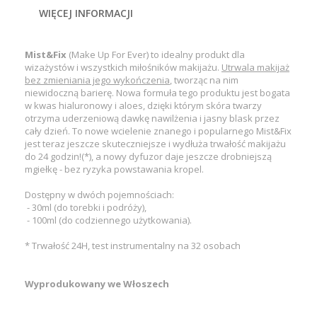
WIĘCEJ INFORMACJI
Mist&Fix
(Make Up For Ever) to idealny produkt dla
wizażystów i wszystkich miłośników makijażu.
U
trwala
makijaż
bez zmieniania jego wykończenia
, tworząc na nim
niewidoczną barierę. Nowa formuła tego produktu jest bogata
w kwas hialuronowy i aloes, dzięki którym skóra twarzy
otrzyma uderzeniową dawkę nawilżenia i jasny blask przez
cały dzień. To nowe wcielenie znanego i popularnego Mist&Fix
jest teraz jeszcze skuteczniejsze i wydłuża trwałość makijażu
do 24 godzin!(*), a nowy dyfuzor daje jeszcze drobniejszą
mgiełkę - bez ryzyka powstawania kropel.
Dostępny w dwóch pojemnościach:
- 30ml (do torebki i podróży),
- 100ml (do codziennego użytkowania).
* Trwałość 24H, test instrumentalny na 32 osobach
Wyprodukowany we Włoszech