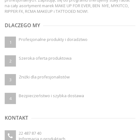
profesjonalnych. Zapisując się do programu oferujemy stały rabat
na cały asortyment marek MAKE UP FOR EVER, BEN NYE, MYKITCO,
RIPPER FX, RCMA MAKEUP i TATTOOED NOW!.
DLACZEGO MY
Profesjonalne produkty i doradztwo
1
Szeroka oferta produktowa
2
Zniżki dla profesjonalistów
3
Bezpieczeństwo i szybka dostawa
4
KONTAKT
22 487 87 40
Informacja o produktach