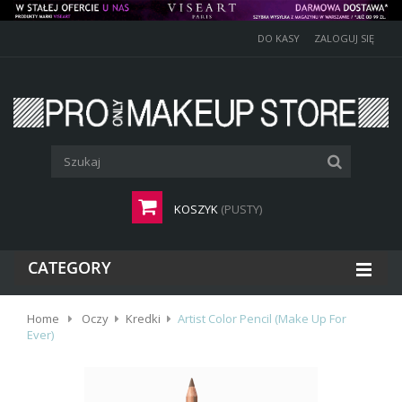
DO KASY
ZALOGUJ SIĘ
KOSZYK
(PUSTY)
CATEGORY
Home
Oczy
Kredki
Artist Color Pencil (Make Up For
Ever)