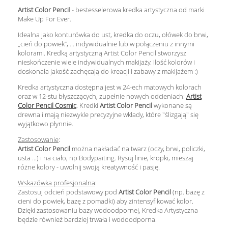
Artist Color Penci
l - bestesselerowa kredka artystyczna od marki
Make Up For Ever.
Idealna jako konturówka do ust, kredka do oczu, ołówek do brwi,
„cień do powiek”, ... indywidualnie lub w połączeniu z innymi
kolorami. Kredką artystyczną Artist Color Pencil stworzysz
nieskończenie wiele indywidualnych makijaży. Ilość kolorów i
doskonała jakość zachęcają do kreacji i zabawy z makijażem :)
Kredka artystyczna dostępna jest w 24-ech matowych kolorach
oraz w 12-stu błyszczących, zupełnie nowych odcieniach:
Artist
Color Pencil Cosmic
. Kredki
Artist Color Pencil
wykonane są
drewna i mają niezwykle precyzyjne wkłady, które "ślizgają" się
wyjątkowo płynnie.
Zastosowanie
:
Artist Color Pencil
można nakładać na twarz (oczy, brwi, policzki,
usta ...) i na ciało, np Bodypaiting. Rysuj linie, kropki, mieszaj
różne kolory - uwolnij swoją kreatywność i pasję.
Wskazówka profesjonalna
:
Zastosuj odcień podstawowy pod
Artist Color Pencil
(np. bazę z
cieni do powiek, bazę z pomadki) aby zintensyfikować kolor.
Dzięki zastosowaniu bazy wodoodpornej, Kredka Artystyczna
będzie również bardziej trwała i wodoodporna.