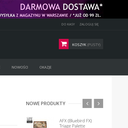
DO KASY
ZALOGUJ SIĘ
KOSZYK
(PUSTY)
E
NOWOŚCI
OKAZJE
NOWE PRODUKTY
AFX (Bluebird FX)
Triage Palette