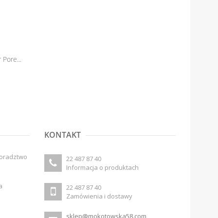
 Pore...
STEP 1 Primer Color Corrector...
135,00 zł
85,50 zł
95,00 zł
KONTAKT
doradztwo
22 487 87 40
Informacja o produktach
a
22 487 87 40
Zamówienia i dostawy
sklep@mokotowska58.com