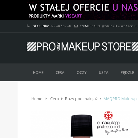
INFOLINIA:
022 487 87 40
EMAIL:
SKLEP@MOKOTOWSKA58.C
HOME
CERA
OCZY
USTA
PĘDZLE
Home
Cera
Bazy pod makijaż
MAQPRO Makeup M