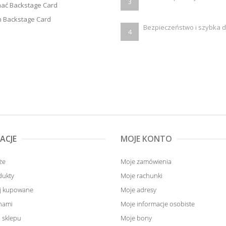
3
mać Backstage Card
 Backstage Card
Bezpieczeństwo i szybka 
4
ACJE
MOJE KONTO
że
Moje zamówienia
dukty
Moje rachunki
ej kupowane
Moje adresy
 nami
Moje informacje osobiste
 sklepu
Moje bony