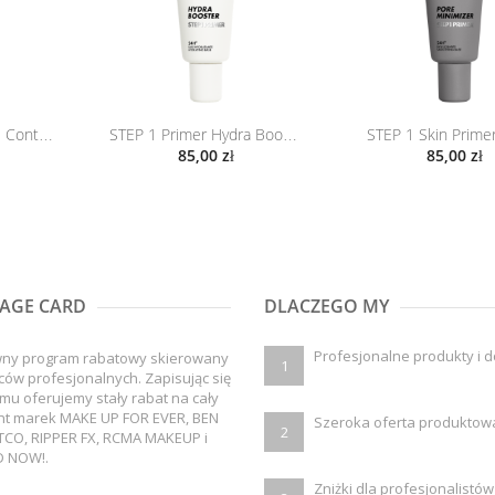
STEP 1 Skin Primer
STEP 1 Primer Shine Control 15ml...
STEP 1 Primer Hydra Booster 15ml...
85,00 zł
85,00 zł
AGE CARD
DLACZEGO MY
Profesjonalne produkty i 
wny program rabatowy skierowany
1
ców profesjonalnych. Zapisując się
mu oferujemy stały rabat na cały
nt marek MAKE UP FOR EVER, BEN
Szeroka oferta produktow
2
TCO, RIPPER FX, RCMA MAKEUP i
 NOW!.
Zniżki dla profesjonalistów