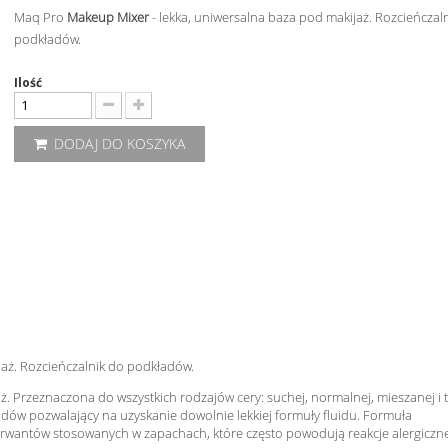
Maq Pro
Makeup Mixer
- lekka, uniwersalna baza pod makijaż. Rozcieńczal
podkładów.
Ilość
DODAJ DO KOSZYKA
jaż. Rozcieńczalnik do podkładów.
. Przeznaczona do wszystkich rodzajów cery: suchej, normalnej, mieszanej i tł
dów pozwalający na uzyskanie dowolnie lekkiej formuły fluidu. Formuła
wantów stosowanych w zapachach, które często powodują reakcje alergiczne