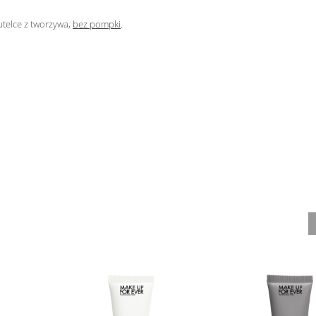
utelce z tworzywa,
bez pompki
.