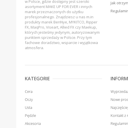
w Polsce, gdzie dostępny jest szeroki
Jak otrzy
asortyment MAKE UP FOR EVER i innych
Regulamin
marek przeznaczonych do użytku
profesjonalnego. Znajdziesz u nas m.in
produkty marek BenNye, MYKITCO, Ripper
FX, MaqPro, Viseart, Allied FX czy Maekup,
których jesteśmy jedynym, autoryzowanym
punktem sprzedaży w Polsce. Przy tym
fachowe doradztwo, wsparcie i wyjątkowa
atmosfera.
KATEGORIE
INFORM
Cera
Wyprzeda
Oczy
Nowe pro
Usta
Najczęści
Pędzle
Kontakt z
Akcesoria
Regulamin