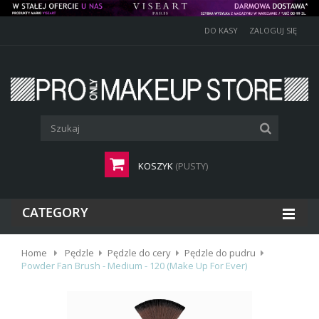
DO KASY
ZALOGUJ SIĘ
KOSZYK
(PUSTY)
CATEGORY
Home
Pędzle
Pędzle do cery
Pędzle do pudru
Powder Fan Brush - Medium - 120 (Make Up For Ever)