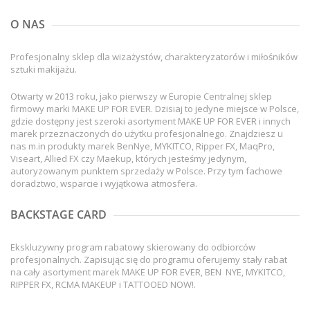
O NAS
Profesjonalny sklep dla wizażystów, charakteryzatorów i miłośników
sztuki makijażu.
Otwarty w 2013 roku, jako pierwszy w Europie Centralnej sklep
firmowy marki MAKE UP FOR EVER. Dzisiaj to jedyne miejsce w Polsce,
gdzie dostępny jest szeroki asortyment MAKE UP FOR EVER i innych
marek przeznaczonych do użytku profesjonalnego. Znajdziesz u
nas m.in produkty marek BenNye, MYKITCO, Ripper FX, MaqPro,
Viseart, Allied FX czy Maekup, których jesteśmy jedynym,
autoryzowanym punktem sprzedaży w Polsce. Przy tym fachowe
doradztwo, wsparcie i wyjątkowa atmosfera.
BACKSTAGE CARD
Ekskluzywny program rabatowy skierowany do odbiorców
profesjonalnych. Zapisując się do programu oferujemy stały rabat
na cały asortyment marek MAKE UP FOR EVER, BEN NYE, MYKITCO,
RIPPER FX, RCMA MAKEUP i TATTOOED NOW!.