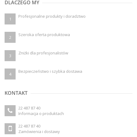
DLACZEGO MY
Profesjonalne produkty i doradztwo
1
Szeroka oferta produktowa
2
Zniżki dla profesjonalistów
3
Bezpieczeństwo i szybka dostawa
4
KONTAKT
22 487 87 40
Informacja o produktach
22 487 87 40
Zamówienia i dostawy