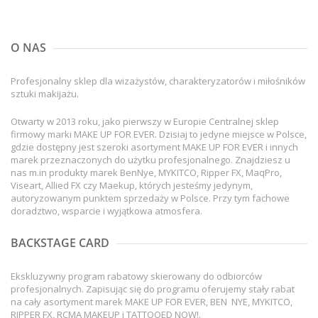
O NAS
Profesjonalny sklep dla wizażystów, charakteryzatorów i miłośników
sztuki makijażu.
Otwarty w 2013 roku, jako pierwszy w Europie Centralnej sklep
firmowy marki MAKE UP FOR EVER. Dzisiaj to jedyne miejsce w Polsce,
gdzie dostępny jest szeroki asortyment MAKE UP FOR EVER i innych
marek przeznaczonych do użytku profesjonalnego. Znajdziesz u
nas m.in produkty marek BenNye, MYKITCO, Ripper FX, MaqPro,
Viseart, Allied FX czy Maekup, których jesteśmy jedynym,
autoryzowanym punktem sprzedaży w Polsce. Przy tym fachowe
doradztwo, wsparcie i wyjątkowa atmosfera.
BACKSTAGE CARD
Ekskluzywny program rabatowy skierowany do odbiorców
profesjonalnych. Zapisując się do programu oferujemy stały rabat
na cały asortyment marek MAKE UP FOR EVER, BEN NYE, MYKITCO,
RIPPER FX, RCMA MAKEUP i TATTOOED NOW!.