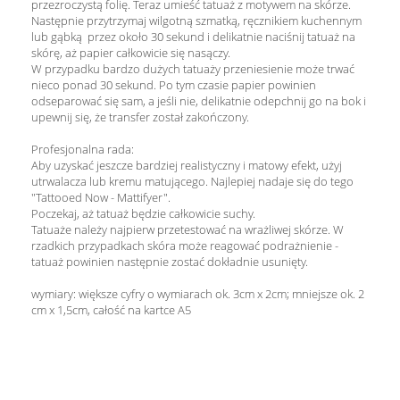
przezroczystą folię. Teraz umieść tatuaż z motywem na skórze.
Następnie przytrzymaj wilgotną szmatką, ręcznikiem kuchennym
lub gąbką przez około 30 sekund i delikatnie naciśnij tatuaż na
skórę, aż papier całkowicie się nasączy.
W przypadku bardzo dużych tatuaży przeniesienie może trwać
nieco ponad 30 sekund. Po tym czasie papier powinien
odseparować się sam, a jeśli nie, delikatnie odepchnij go na bok i
upewnij się, że transfer został zakończony.
Profesjonalna rada:
Aby uzyskać jeszcze bardziej realistyczny i matowy efekt, użyj
utrwalacza lub kremu matującego. Najlepiej nadaje się do tego
"Tattooed Now - Mattifyer".
Poczekaj, aż tatuaż będzie całkowicie suchy.
Tatuaże należy najpierw przetestować na wrażliwej skórze. W
rzadkich przypadkach skóra może reagować podrażnienie -
tatuaż powinien następnie zostać dokładnie usunięty.
wymiary: większe cyfry o wymiarach ok. 3cm x 2cm; mniejsze ok. 2
cm x 1,5cm, całość na kartce A5