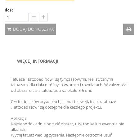
Ilość
DODAJ DO KOSZYKA
WIĘCEJ INFORMACJI
Tatuaże "Tattooed Now" są tymczasowymi, realistycznymi
tatuażami dla ciała o różnych wzorach i rozmiarach. W zależności
od obszaru ciała tatuaż potrwa około 3-5 dni.
Czy to do celów prywatnych, filmu i telewizji, teatru, tatuaże
„Tattooed Now" są dostępne dla każdego projektu.
Aplikacja:
Najpierw dokładnie odtłuść obszar, użyj tonika lub ewentualnie
alkoholu.
Wytnij tatuaż według życzenia. Następnie ostrożnie usuń