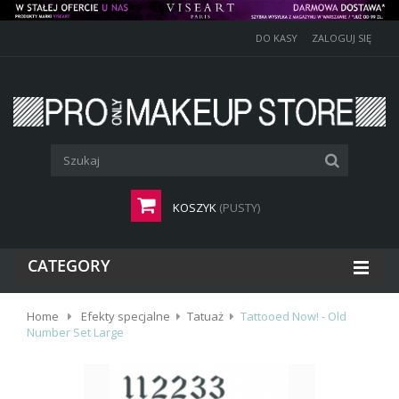
DO KASY
ZALOGUJ SIĘ
KOSZYK
(PUSTY)
CATEGORY
Home
Efekty specjalne
Tatuaż
Tattooed Now! - Old
Number Set Large