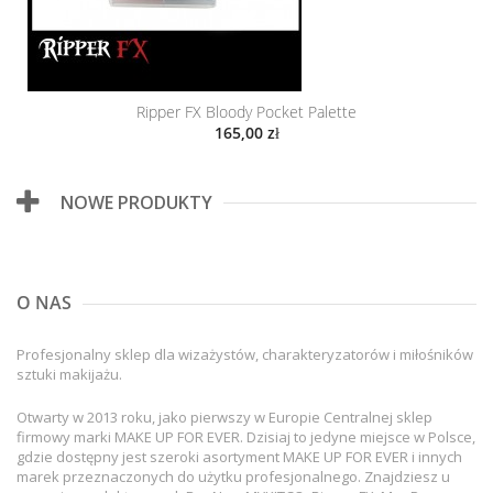
Ripper FX Bloody Pocket Palette
165,00 zł
NOWE PRODUKTY
O NAS
Profesjonalny sklep dla wizażystów, charakteryzatorów i miłośników
sztuki makijażu.
Otwarty w 2013 roku, jako pierwszy w Europie Centralnej sklep
firmowy marki MAKE UP FOR EVER. Dzisiaj to jedyne miejsce w Polsce,
gdzie dostępny jest szeroki asortyment MAKE UP FOR EVER i innych
marek przeznaczonych do użytku profesjonalnego. Znajdziesz u