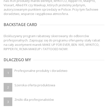
nas m.in produkty marek BenNye, MYKITCO, Ripper FX, MaqPro,
Viseart, Allied FX czy Maekup, których jesteśmy jedynym,
autoryzowanym punktem sprzedaży w Polsce. Przy tym fachowe
doradztwo, wsparcie i wyjątkowa atmosfera.
BACKSTAGE CARD
Ekskluzywny program rabatowy skierowany do odbiorców
profesjonalnych. Zapisując się do programu oferujemy stały rabat
na cały asortyment marek MAKE UP FOR EVER, BEN NYE, MYKITCO,
RIPPER FX, RCMA MAKEUP i TATTOOED NOW!.
DLACZEGO MY
Profesjonalne produkty i doradztwo
1
Szeroka oferta produktowa
2
Zniżki dla profesjonalistów
3