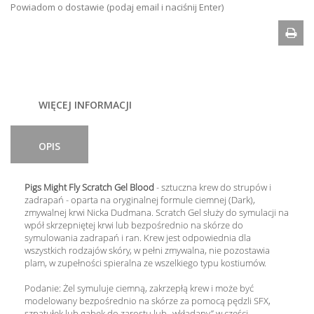
Powiadom o dostawie (podaj email i naciśnij Enter)
WIĘCEJ INFORMACJI
OPIS
Pigs Might Fly Scratch Gel Blood
- sztuczna krew do strupów i
zadrapań - oparta na oryginalnej formule ciemnej (Dark),
zmywalnej krwi Nicka Dudmana.
Scratch Gel służy do symulacji na
wpół skrzepniętej krwi lub bezpośrednio na skórze do
symulowania zadrapań i ran.
Krew jest odpowiednia dla
wszystkich rodzajów skóry, w pełni zmywalna, nie pozostawia
plam, w zupełności spieralna ze wszelkiego typu kostiumów.
Podanie:
Żel symuluje ciemną, zakrzepłą krew i może być
modelowany bezpośrednio na skórze za pomocą pędzli SFX,
szpatułek lub gąbek do zarostu lub „wkładany” w części