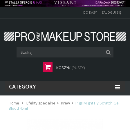
DO KASY
ZALOGUJ SIĘ
KOSZYK
(PUSTY)
CATEGORY
Home
Efekty specjalne
Krew
Pigs Might Fly Scratch Gel
Blood 45ml